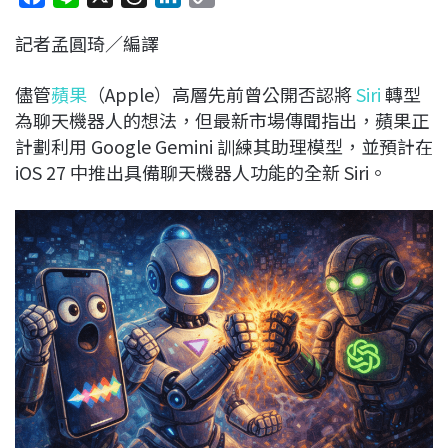
a
i
h
i
o
記者孟圓琦／編譯
c
n
r
n
p
e
e
e
k
y
儘管
蘋果
（Apple）高層先前曾公開否認將
Siri
轉型
b
a
e
L
為聊天機器人的想法，但最新市場傳聞指出，蘋果正
o
d
d
i
計劃利用 Google Gemini 訓練其助理模型，並預計在
o
s
I
n
iOS 27 中推出具備聊天機器人功能的全新 Siri。
k
n
k