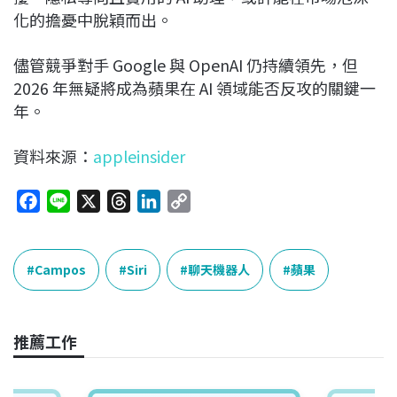
化的擔憂中脫穎而出。
儘管競爭對手 Google 與 OpenAI 仍持續領先，但
2026 年無疑將成為蘋果在 AI 領域能否反攻的關鍵一
年。
資料來源：
appleinsider
F
L
X
T
L
C
a
i
h
i
o
c
n
r
n
p
e
e
e
k
y
Campos
Siri
聊天機器人
蘋果
b
a
e
L
o
d
d
i
o
s
I
n
推薦工作
k
n
k