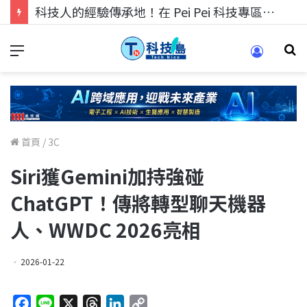
科技人的經驗傳承地！在 Pei Pei 科技專區，與學弟妹交流最硬核的技術
首頁
/
3C
Siri獲Gemini加持強碰
ChatGPT！傳將轉型聊天機器
人、WWDC 2026亮相
2026-01-22
F
L
X
T
L
C