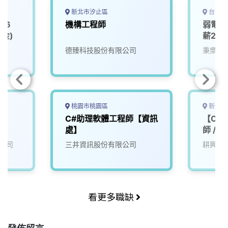
新北市汐止區
台南市
.6
機構工程師
弱電控
獎金)
薪20
德臻科技股份有限公司
秉樂工
桃園市桃園區
新竹縣
C#助理軟體工程師【資訊
【CE
處】
師 / 
公司
三井資訊股份有限公司
耕興股
看更多職缺
發佈留言