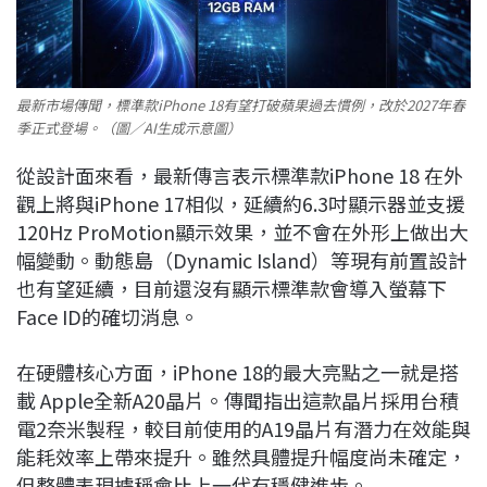
最新市場傳聞，標準款iPhone 18有望打破蘋果過去慣例，改於2027年春
季正式登場。（圖／AI生成示意圖）
從設計面來看，最新傳言表示標準款iPhone 18 在外
觀上將與iPhone 17相似，延續約6.3吋顯示器並支援
120Hz ProMotion顯示效果，並不會在外形上做出大
幅變動。動態島（Dynamic Island）等現有前置設計
也有望延續，目前還沒有顯示標準款會導入螢幕下
Face ID的確切消息。
在硬體核心方面，iPhone 18的最大亮點之一就是搭
載 Apple全新A20晶片。傳聞指出這款晶片採用台積
電2奈米製程，較目前使用的A19晶片有潛力在效能與
能耗效率上帶來提升。雖然具體提升幅度尚未確定，
但整體表現據稱會比上一代有穩健進步。