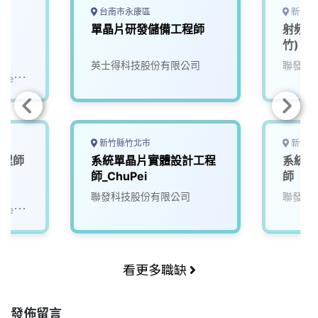
台南市永康區
新竹市
師
單晶片研發儲備工程師
射頻晶
竹)
英士得科技股份有限公司
聯發科
ystems
新竹縣竹北市
新竹市
工程師
系統單晶片實體設計工程
系統晶
師_ChuPei
師
聯發科技股份有限公司
聯發科
ystems
看更多職缺
發佈留言