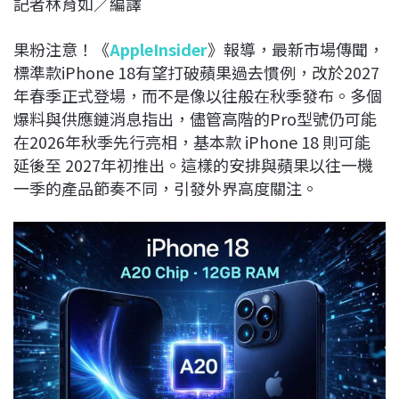
記者林育如／編譯
c
n
r
n
p
e
e
e
k
y
果粉注意！《
AppleInsider
》報導，最新市場傳聞，
b
a
e
L
標準款iPhone 18有望打破蘋果過去慣例，改於2027
o
d
d
i
年春季正式登場，而不是像以往般在秋季發布。多個
o
s
I
n
爆料與供應鏈消息指出，儘管高階的Pro型號仍可能
k
n
k
在2026年秋季先行亮相，基本款 iPhone 18 則可能
延後至 2027年初推出。這樣的安排與蘋果以往一機
一季的產品節奏不同，引發外界高度關注。