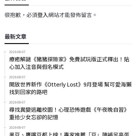
很抱歉，必須
登入
網站才能發佈留言。
最新文章
2026-08-07
療癒解謎《豬豬探險家》免費試玩版正式釋出！貼
心加入注音與假名模式
2026-08-07
開放世界新作《Otterly Lost》9月登場 幫可愛海獺
找到回家的路吧
2026-08-07
尋找異變逃離校園！心理恐怖遊戲《午夜晚自習》
重拾少女忘卻的記憶
2026-08-07
黑豆、鷹嘴豆都上榜！專家推薦「豆」陣補足高蛋