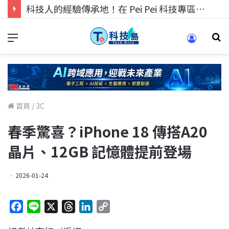
科技人的經驗傳承地！在 Pei Pei 科技專區，與學弟妹交流最硬核的技術
首頁
/
3C
春季驚喜？iPhone 18 傳搭A20
晶片、12GB 記憶體提前登場
2026-01-24
F
L
X
T
L
C
a
i
h
i
o