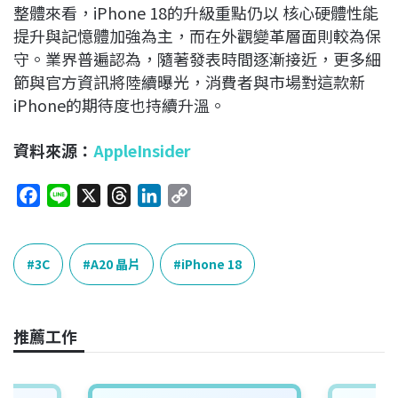
整體來看，iPhone 18的升級重點仍以 核心硬體性能
提升與記憶體加強為主，而在外觀變革層面則較為保
守。業界普遍認為，隨著發表時間逐漸接近，更多細
節與官方資訊將陸續曝光，消費者與市場對這款新
iPhone的期待度也持續升溫。
資料來源：
AppleInsider
F
L
X
T
L
C
a
i
h
i
o
c
n
r
n
p
e
e
e
k
y
3C
A20 晶片
iPhone 18
b
a
e
L
o
d
d
i
o
s
I
n
推薦工作
k
n
k