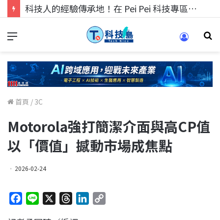
科技人的經驗傳承地！在 Pei Pei 科技專區，與學弟妹交流最硬核的技術
首頁
/
3C
Motorola強打簡潔介面與高CP值
以「價值」撼動市場成焦點
2026-02-24
F
L
X
T
L
C
a
i
h
i
o