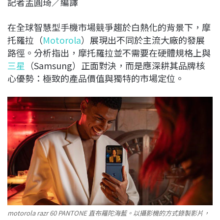
記者孟圓琦／編譯
c
n
r
n
p
e
e
e
k
y
在全球智慧型手機市場競爭趨於白熱化的背景下，摩
b
a
e
L
托羅拉（
Motorola
）展現出不同於主流大廠的發展
o
d
d
i
路徑。分析指出，摩托羅拉並不需要在硬體規格上與
o
s
I
n
三星
（Samsung）正面對決，而是應深耕其品牌核
k
n
k
心優勢：極致的產品價值與獨特的市場定位。
motorola razr 60 PANTONE 直布羅陀海藍。以攝影機的方式錄製影片，