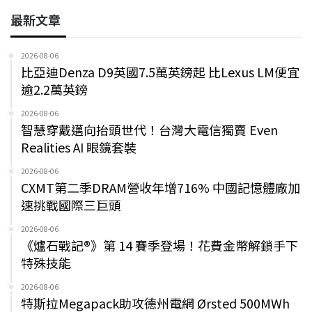
最新文章
2026-08-06
比亞迪Denza D9英國7.5萬英鎊起 比Lexus LM便宜
逾2.2萬英鎊
2026-08-06
智慧穿戴邁向抬頭世代！台灣大電信獨賣 Even
Realities AI 眼鏡套裝
2026-08-06
CXMT第二季DRAM營收年增716% 中國記憶體廠加
速挑戰國際三巨頭
2026-08-06
《爐石戰記®》第 14 賽季登場！花費金幣解鎖手下
特殊技能
2026-08-06
特斯拉Megapack助攻德州電網 Ørsted 500MWh