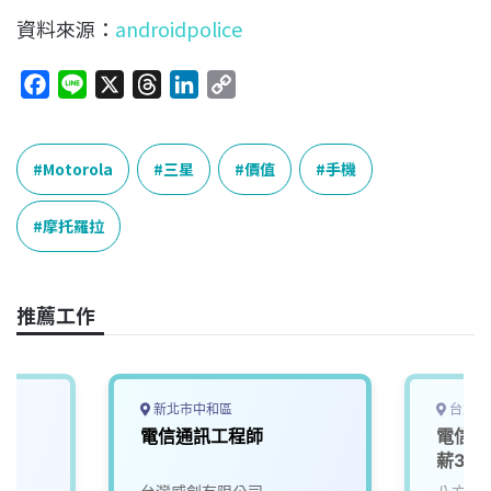
資料來源：
androidpolice
F
L
X
T
L
C
a
i
h
i
o
c
n
r
n
p
e
e
e
k
y
Motorola
三星
價值
手機
b
a
e
L
o
d
d
i
摩托羅拉
o
s
I
n
k
n
k
推薦工作
新北市中和區
台北市
師
電信通訊工程師
電信/
薪300