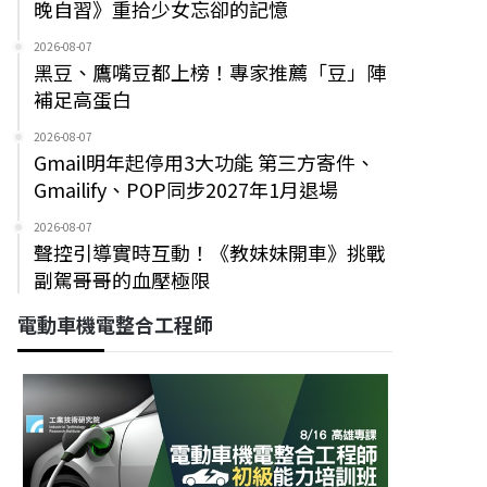
晚自習》重拾少女忘卻的記憶
2026-08-07
黑豆、鷹嘴豆都上榜！專家推薦「豆」陣
補足高蛋白
2026-08-07
Gmail明年起停用3大功能 第三方寄件、
Gmailify、POP同步2027年1月退場
2026-08-07
聲控引導實時互動！《教妹妹開車》挑戰
副駕哥哥的血壓極限
電動車機電整合工程師