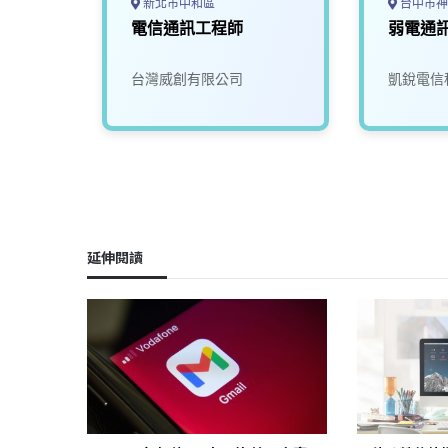
新北市中和區
台中市神
(需有
電信通訊工程師
弱電通
在面議
台灣威創有限公司
凱銳電信
延伸閱讀