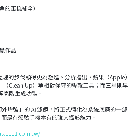
角的蛋糕補全）
覺作品
像處理的步伐顯得更為激進。分析指出，蘋果（Apple）
清除」（Clean Up）等相對保守的編輯工具；而三星則早
e）等高階生成功能。
為「額外增強」的 AI 濾鏡，將正式轉化為系統底層的一部
」，而是在體驗手機本有的強大攝影能力。
us.1111.com.tw/