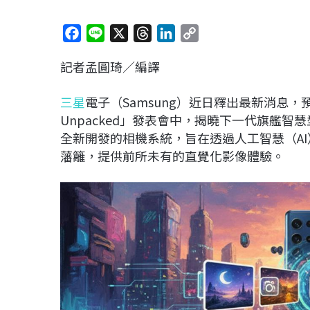
F
L
X
T
L
C
a
i
h
i
o
記者孟圓琦／編譯
c
n
r
n
p
e
e
e
k
y
三星
電子（Samsung）近日釋出最新消息，預告將
b
a
e
L
Unpacked」發表會中，揭曉下一代旗艦智
o
d
d
i
全新開發的相機系統，旨在透過人工智慧（A
o
s
I
n
藩籬，提供前所未有的直覺化影像體驗。
k
n
k