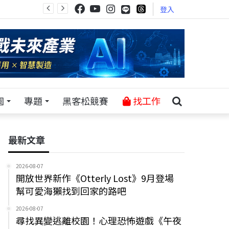
登入
園
專題
黑客松競賽
找工作
最新文章
2026-08-07
開放世界新作《Otterly Lost》9月登場
幫可愛海獺找到回家的路吧
2026-08-07
尋找異變逃離校園！心理恐怖遊戲《午夜