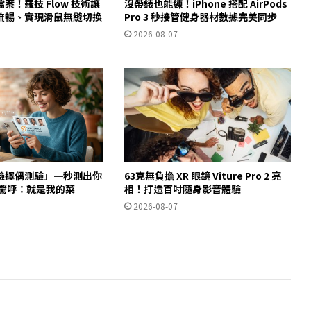
案！羅技 Flow 技術讓
沒帶錶也能練！iPhone 搭配 AirPods
流暢、實現滑鼠無縫切換
Pro 3 秒接管健身器材數據完美同步
2026-08-07
臉擇偶測驗」一秒測出你
63克無負擔 XR 眼鏡 Viture Pro 2 亮
友驚呼：就是我的菜
相！打造百吋隨身影音體驗
2026-08-07