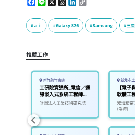
F
L
X
T
L
C
a
i
h
i
o
c
n
r
n
p
e
e
e
k
y
ａｉ
Galaxy S26
Samsung
三星
b
a
e
L
o
d
d
i
o
s
I
n
推薦工作
k
n
k
新竹縣竹東鎮
新北市土
配線及
工研院資通所_電信／通
【電子與
訊嵌入式系統工程師
軟體工
(V502)
財團法人工業技術研究院
鴻海精密
(鴻海)