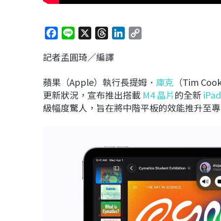
F
L
X
T
L
C
a
i
h
i
o
記者孟圓琦／編譯
c
n
r
n
p
e
e
e
k
y
蘋果（Apple）執行長提姆．
庫克
（Tim C
b
a
e
L
更新狀況，宣布推出搭載
M4 晶片
的全新
iPad
o
d
d
i
級幅度驚人，旨在將中階平板的效能推升至專業級距
o
s
I
n
k
n
k