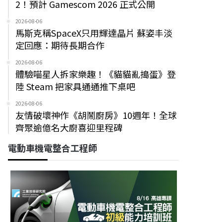
2！預計 Gamescom 2026 正式公開
2026-08-06
馬斯克稱SpaceX只用輝達晶片 蘇姿丰淡
定回應：期待長期合作
2026-08-06
體驗喵星人拆家樂趣！《貓貓亂搗蛋》登
陸 Steam 把家具通通推下桌吧
2026-08-06
友情破壞神作《胡鬧廚房》10週年！全球
齊聚逾億名大廚喜迎里程碑
電動車機電整合工程師