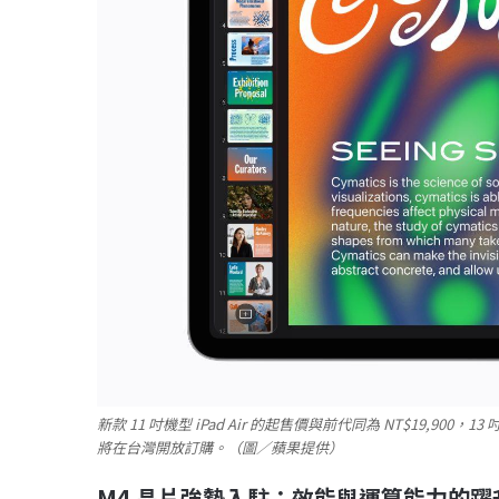
新款 11 吋機型 iPad Air 的起售價與前代同為 NT$19,900，13 吋
將在台灣開放訂購。（圖／蘋果提供）
M4
晶片強勢入駐：效能與運算能力的躍