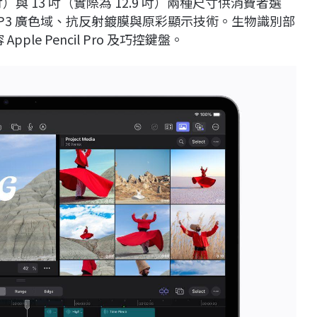
86 吋）與 13 吋（實際為 12.9 吋）兩種尺寸供消費者選
，具備 P3 廣色域、抗反射鍍膜與原彩顯示技術。生物識別部
ple Pencil Pro 及巧控鍵盤。