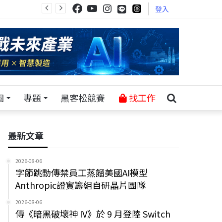
登入
園
專題
黑客松競賽
找工作
最新文章
2026-08-06
字節跳動傳禁員工蒸餾美國AI模型
Anthropic證實籌組自研晶片團隊
2026-08-06
傳《暗黑破壞神 IV》於 9 月登陸 Switch