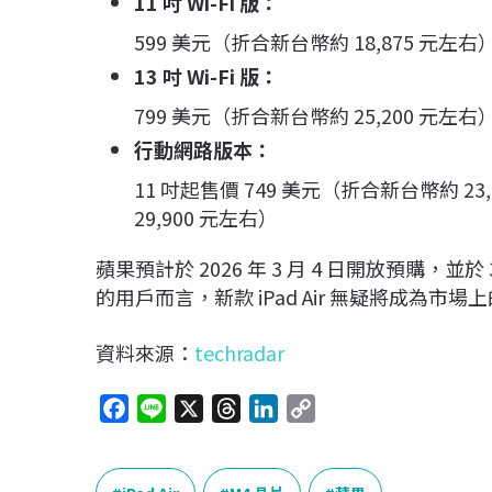
11
吋 Wi-Fi 版：
599 美元（折合新台幣約 18,875 元左右
13
吋 Wi-Fi 版：
799 美元（折合新台幣約 25,200 元左右
行動網路版本：
11 吋起售價 749 美元（折合新台幣約 23
29,900 元左右）
蘋果預計於 2026 年 3 月 4 日開放預購，
的用戶而言，新款 iPad Air 無疑將成為市
資料來源：
techradar
F
L
X
T
L
C
a
i
h
i
o
c
n
r
n
p