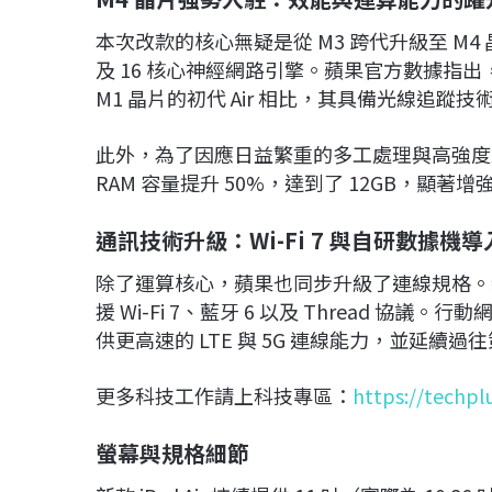
本次改款的核心無疑是從 M3 跨代升級至 M4 晶片。新
及 16 核心神經網路引擎。蘋果官方數據指出
M1 晶片的初代 Air 相比，其具備光線追蹤技術
此外，為了因應日益繁重的多工處理與高強度創
RAM 容量提升 50%，達到了 12GB，顯著增強了
通訊技術升級：Wi-Fi 7 與自研數據機導
除了運算核心，蘋果也同步升級了連線規格。新款 iP
援 Wi-Fi 7、藍牙 6 以及 Thread 協議。
供更高速的 LTE 與 5G 連線能力，並延續過往
更多科技工作請上科技專區：
https://techpl
螢幕與規格細節