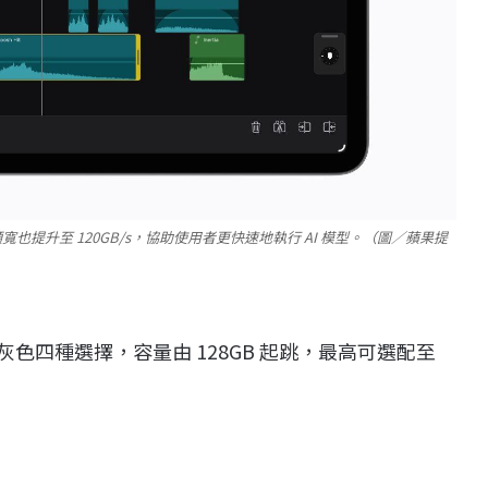
憶體頻寬也提升至 120GB/s，協助使用者更快速地執行 AI 模型。（圖／蘋果提
太空灰色四種選擇，容量由 128GB 起跳，最高可選配至