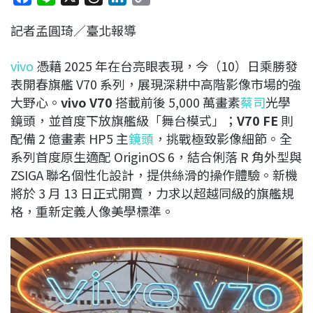
a
i
h
i
o
記者孟圓琦／臺北報導
c
n
r
n
p
e
e
e
k
y
vivo
憑藉 2025 年在台亮眼表現，今（10）日乘勝發
b
a
e
L
表開春旗艦 V70 系列，展現深耕中高階影像市場的強
o
d
d
i
大野心。
vivo V70
搭載前後 5,000 萬畫素
蔡司
光學
o
s
I
n
鏡頭，並首度下放旗艦級「舞台模式」；
V70 FE
則
k
n
k
配備 2 億畫素 HP5 主
鏡頭
，挑戰極致影像細節。全
系列首度原生適配 OriginOS 6，結合俐落 R 角外型與
ZSIGA 聯名個性化設計，提供絲滑的操作體驗。新機
將於 3 月 13 日正式開賣，力求以超越同級的旗艦規
格，重新定義人像美學標準。