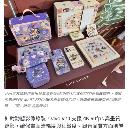
vivo官方體驗店祭出螢幕意外保固12個月乙次與3000元郵政禮券，獨家
加碼送POP MART ZSIGA聯名限量禮盒乙組，總價值最高破萬元回饋加
碼。（圖／記者 孟圓琦攝）
針對動態影像錄製，vivo V70 支援 4K 60fps 高畫質
錄影，確保畫面流暢度與細緻度。錄音品質方面則導