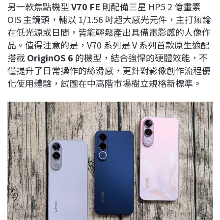
另一款焦點機型
V70 FE
則配備三星 HP5 2 億畫素
OIS 主鏡頭，輔以 1/1.56 吋超大感光元件，主打無論
在低光源或日間，皆能輕鬆產出具備電影感的人像作
品。值得注意的是，V70 系列是 V 系列首款原生適配
搭載
OriginOS 6
的機型，結合強悍的硬體效能，不
僅提升了日常操作的絲滑感，更針對影像創作流程優
化使用體驗，試圖在中高階市場樹立規格新標準。