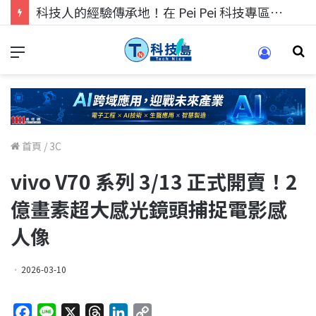
科技人找工作，就到TECH+ 科技專區!
首頁
/
3C
vivo V70 系列 3/13 正式開賣！2
億畫素超大感光鏡頭捕捉電影感
人像
2026-03-10
F
L
X
T
L
C