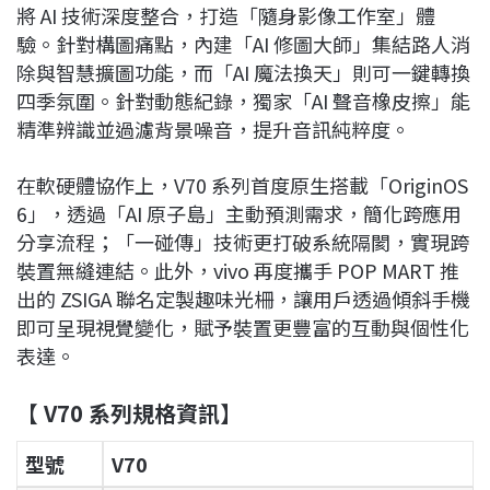
將 AI 技術深度整合，打造「隨身影像工作室」體
驗。針對構圖痛點，內建「AI 修圖大師」集結路人消
除與智慧擴圖功能，而「AI 魔法換天」則可一鍵轉換
四季氛圍。針對動態紀錄，獨家「AI 聲音橡皮擦」能
精準辨識並過濾背景噪音，提升音訊純粹度。
在軟硬體協作上，V70 系列首度原生搭載「OriginOS
6」，透過「AI 原子島」主動預測需求，簡化跨應用
分享流程；「一碰傳」技術更打破系統隔閡，實現跨
裝置無縫連結。此外，vivo 再度攜手 POP MART 推
出的 ZSIGA 聯名定製趣味光柵，讓用戶透過傾斜手機
即可呈現視覺變化，賦予裝置更豐富的互動與個性化
表達。
【 V70 系列規格資訊】
型號
V70