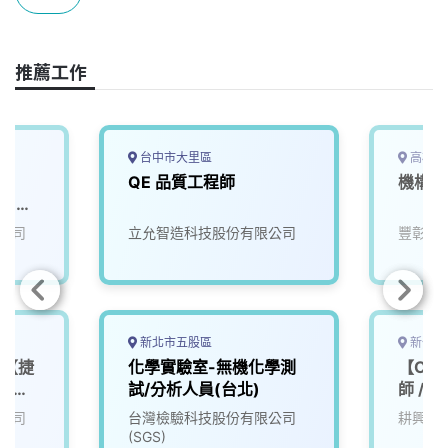
o
s
I
n
k
n
k
推薦工作
台中市大里區
高雄市
師
QE 品質工程師
機構工
: 林
公司
立允智造科技股份有限公司
豐彰國
新北市五股區
新竹縣
師【捷
化學實驗室-無機化學測
【CE
通方
試/分析人員(台北)
師 / 
公司
台灣檢驗科技股份有限公司
耕興股
(SGS)