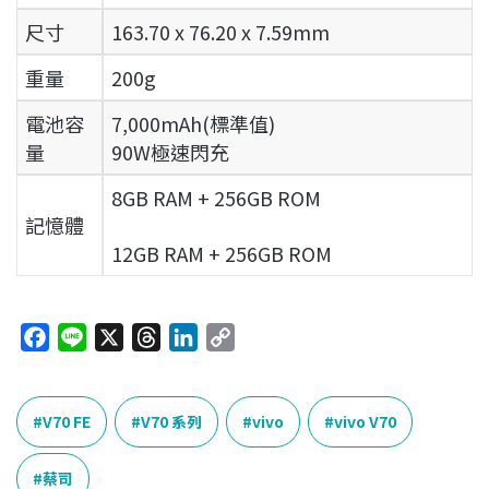
尺寸
163.70 x 76.20 x 7.59mm
重量
200g
電池容
7,000mAh(標準值)
量
90W極速閃充
8GB RAM + 256GB ROM
記憶體
12GB RAM + 256GB ROM
F
L
X
T
L
C
a
i
h
i
o
c
n
r
n
p
e
e
e
k
y
V70 FE
V70 系列
vivo
vivo V70
b
a
e
L
o
d
d
i
蔡司