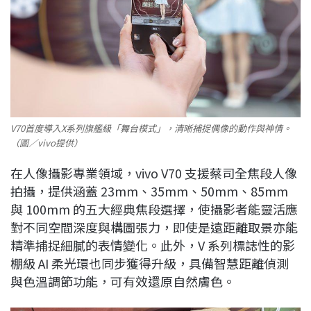
V70首度導入X系列旗艦級「舞台模式」，清晰捕捉偶像的動作與神情。
（圖／vivo提供）
在人像攝影專業領域，vivo V70 支援蔡司全焦段人像
拍攝，提供涵蓋 23mm、35mm、50mm、85mm
與 100mm 的五大經典焦段選擇，使攝影者能靈活應
對不同空間深度與構圖張力，即使是遠距離取景亦能
精準捕捉細膩的表情變化。此外，V 系列標誌性的影
棚級 AI 柔光環也同步獲得升級，具備智慧距離偵測
與色溫調節功能，可有效還原自然膚色。