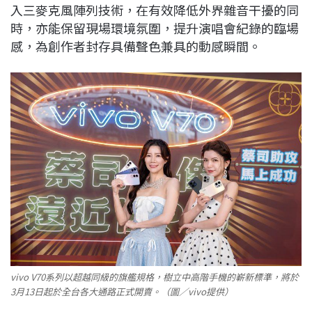
入三麥克風陣列技術，在有效降低外界雜音干擾的同
時，亦能保留現場環境氛圍，提升演唱會紀錄的臨場
感，為創作者封存具備聲色兼具的動感瞬間。
vivo V70系列以超越同級的旗艦規格，樹立中高階手機的嶄新標準，將於
3月13日起於全台各大通路正式開賣。（圖／vivo提供）