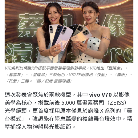
V70系列以精緻R角搭配平面螢幕展現俐落手感，V70推出「豔陽金」、
「暮雲灰」、「星曜黑」三款配色，V70 FE則推出「夜藍」、「霧銀」、
「花紫」三種。（圖／記者 孟圓琦攝）
這次發表會聚焦於兩款機型，其中
vivo V70
以影像
美學為核心，搭載前後 5,000 萬畫素蔡司（ZEISS）
光學鏡頭，更首度採用原本僅見於旗艦 X 系列的「舞
台模式」，強調能在瞬息萬變的複雜舞台燈效中，精
準捕捉人物神韻與光影細節。