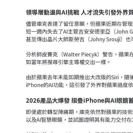
領導層動盪與AI挑戰 人才流失引發外界
儘管庫克表達了留任意願，但蘋果近期在管理
短一週內失去了AI主管吉安安德里亞（John G
甚至傳出晶片大師斯勞吉（Johny Srouji）
分析師皮賽克（Walter Piecyk）警告，蘋
如當年將搜尋引擎主導權交出一樣。
由於蘋果去年未能如期推出大改版的Siri，隨後轉
iPhone的AI功能，這引發了外界對蘋果過
2026產品大爆發 摺疊iPhone與AI眼
即便處於轉型陣痛期，庫克依然對蘋果的技術藍
以及AI智慧眼鏡，並試圖證明其有能力交付在20