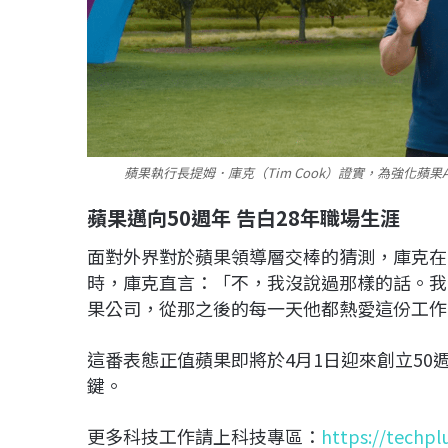
蘋果執行長提姆．庫克（Tim Cook）證實，為強化蘋
蘋果邁向50週年 告白28年職場生涯
面對外界對於蘋果領導層交棒的猜測，庫克在
時，庫克直言：「不，我沒說過那樣的話。我
果公司，從那之後的每一天他都熱愛這份工作
這番表態正值蘋果即將於4月1日迎來創立5
鍵。
更多科技工作請上科技專區：
https://techpl