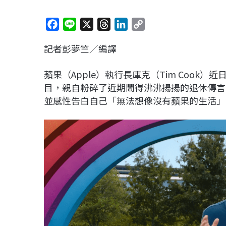
F
L
X
T
L
C
a
i
h
i
o
記者彭夢竺／編譯
c
n
r
n
p
e
e
e
k
y
蘋果（Apple）執行長庫克（Tim Cook）近日現
b
a
e
L
目，親自粉碎了近期鬧得沸沸揚揚的退休傳言
o
d
d
i
並感性告白自己「無法想像沒有蘋果的生活」
o
s
I
n
k
n
k