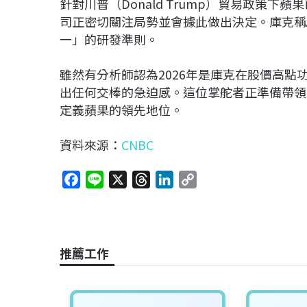
針對川普（Donald Trump）貿易政策
司正密切關注局勢並會據此做出決定。庫克稱
一」的研發準則。
雖然有分析師認為2026年是庫克在股價高
出任何交棒的急迫感。這位掌舵者正準備帶領這
定義蘋果的領先地位。
資料來源：
CNBC
F
L
X
T
L
C
a
i
h
i
o
c
n
r
n
p
e
e
e
k
y
b
a
e
L
推薦工作
o
d
d
i
o
s
I
n
k
n
k