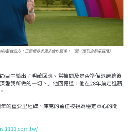
果AI的整合能力，正積極尋求更多合作關係。（圖／擷取自蘋果直播）
節目中給出了明確回應。當被問及是否準備退居幕後
深愛我所做的一切。」他回憶道，他在28年前走進蘋
。
0週年的重要里程碑，庫克的留任被視為穩定軍心的關
us.1111.com.tw/