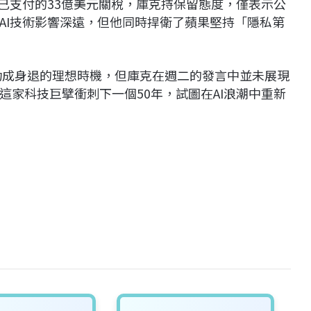
下蘋果已支付的33億美元關稅，庫克持保留態度，僅表示公
AI技術影響深遠，但他同時捍衛了蘋果堅持「隱私第
點功成身退的理想時機，但庫克在週二的發言中並未展現
家科技巨擘衝刺下一個50年，試圖在AI浪潮中重新