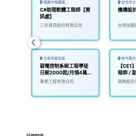
桃園市桃園區
台北市士
)
C#助理軟體工程師【資
機構設
訊處】
限公司
三井資訊股份有限公司
台灣加藤
台南市麻豆區
新竹縣竹
設計技
弱電控制系統工程學徒
【CE1
日薪2000起/月領4萬4
程師 /
起
司
秉樂工程有限公司
耕興股份
延伸閱讀