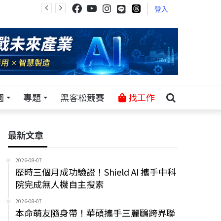
登入
園
專題
黑客松競賽
找工作
最新文章
2026-08-07
歷時三個月成功驗證！Shield AI 攜手中科
院完成無人機自主搜索
2026-08-07
本命萌友隨身帶！華碩攜手三麗鷗跨界聯