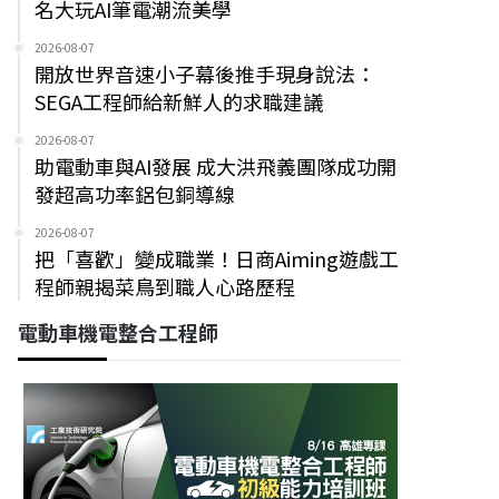
名大玩AI筆電潮流美學
2026-08-07
開放世界音速小子幕後推手現身說法：
SEGA工程師給新鮮人的求職建議
2026-08-07
助電動車與AI發展 成大洪飛義團隊成功開
發超高功率鋁包銅導線
2026-08-07
把「喜歡」變成職業！日商Aiming遊戲工
程師親揭菜鳥到職人心路歷程
電動車機電整合工程師