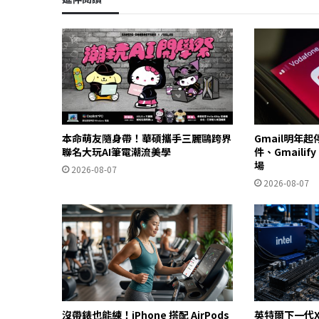
本命萌友隨身帶！華碩攜手三麗鷗跨界
Gmail明年
聯名大玩AI筆電潮流美學
件、Gmailif
場
2026-08-07
2026-08-07
沒帶錶也能練！iPhone 搭配 AirPods
英特爾下一代X