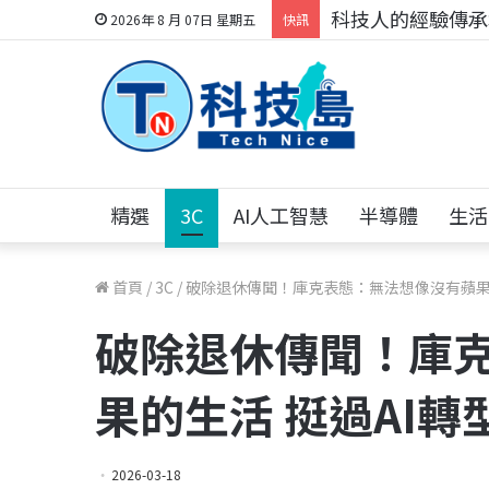
科技人的經驗傳承地
2026年 8 月 07日 星期五
快訊
精選
3C
AI人工智慧
半導體
生活
首頁
/
3C
/
破除退休傳聞！庫克表態：無法想像沒有蘋果的
破除退休傳聞！庫
果的生活 挺過AI轉
2026-03-18