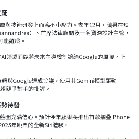
質疑
層與技術研發上面臨不小壓力。去年12月，蘋果在短
iannandrea）、首席法律顧問及一名資深設計主管，
也可能離職。
果在AI領域面臨將未來主導權割讓給Google的風險，正
與Google達成協議，使用其Gemini模型驅動
度依賴競爭對手的批評。
鏡蓄勢待發
圖充滿信心。預計今年蘋果將推出首款摺疊iPhone
25年跳票的全新Siri體驗。