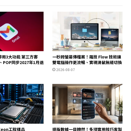
起停用3大功能 第三方寄
一秒跨螢幕傳檔案！羅技 Flow 技術讓
y、POP同步2027年1月退
雙電腦操作更流暢、實現滑鼠無縫切換
2026-08-07
eon工程樣品
排版數據一目瞭然！多項實用技巧客製