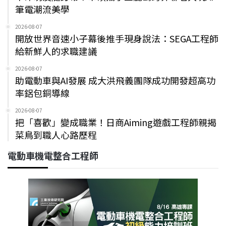
筆電潮流美學
2026-08-07
開放世界音速小子幕後推手現身說法：SEGA工程師
給新鮮人的求職建議
2026-08-07
助電動車與AI發展 成大洪飛義團隊成功開發超高功
率鋁包銅導線
2026-08-07
把「喜歡」變成職業！日商Aiming遊戲工程師親揭
菜鳥到職人心路歷程
電動車機電整合工程師