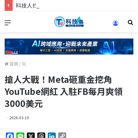
科技人找工作，就到TECH+ 科技專區!
首頁
/
3C
搶人大戰！Meta砸重金挖角
YouTube網紅 入駐FB每月爽領
3000美元
2026-03-19
F
L
X
T
L
C