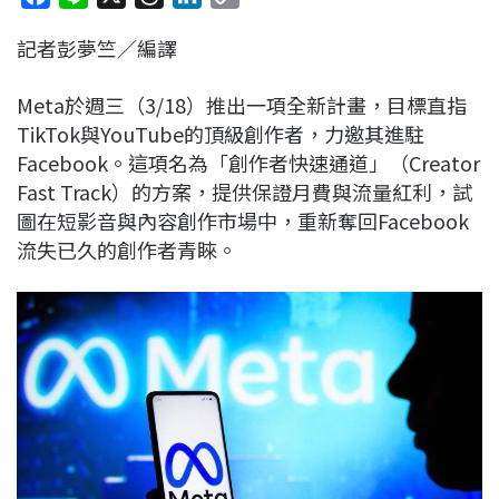
a
i
h
i
o
記者彭夢竺／編譯
c
n
r
n
p
e
e
e
k
y
Meta於週三（3/18）推出一項全新計畫，目標直指
b
a
e
L
TikTok與YouTube的頂級創作者，力邀其進駐
o
d
d
i
Facebook。這項名為「創作者快速通道」（Creator
o
s
I
n
Fast Track）的方案，提供保證月費與流量紅利，試
k
n
k
圖在短影音與內容創作市場中，重新奪回Facebook
流失已久的創作者青睞。