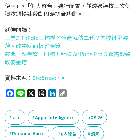
使用」>「個人聲音」進行配置，並透過連按三次側
邊按鈕快速啟動即時語音功能。
延伸閱讀：
三星Z TriFold三摺機才停產就傳二代？傳絞鏈更輕
薄、改中國面板省預算
經典「點擊聲」回歸！新款 AirPods Pro 3 復古殼致
敬麥金塔
資料來源：
9to5mac
、
X
F
L
X
T
L
C
a
i
h
i
o
c
n
r
n
p
e
e
e
k
y
ａｉ
Apple Intelligence
iOS 26
b
a
e
L
o
d
d
i
Personal Voice
個人聲音
蘋果