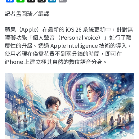
a
i
h
i
o
記者孟圓琦／編譯
c
n
r
n
p
e
e
e
k
y
蘋果（Apple）在最新的 iOS 26 系統更新中，針對無
b
a
e
L
障礙功能「個人聲音（Personal Voice）」進行了顛
o
d
d
i
覆性的升級。透過 Apple Intelligence 技術的導入，
o
s
I
n
使用者現在僅需花費不到兩分鐘的時間，即可在
k
n
k
iPhone 上建立極其自然的數位語音分身。