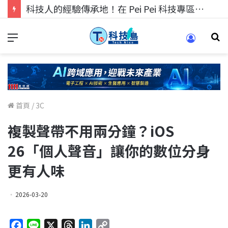
科技人的經驗傳承地！在 Pei Pei 科技專區，與學弟妹交流最硬核的技術
首頁
/
3C
複製聲帶不用兩分鐘？iOS
26「個人聲音」讓你的數位分身
更有人味
2026-03-20
F
L
X
T
L
C