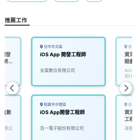
o
s
I
n
k
n
k
推薦工作
台中市北區
台北市
p 開發
iOS App 開發工程師
資深i
年終
遊戲公司
全富數位有限公司
Accu
司(111
桃園市中壢區
台北市
員(數
iOS App開發工程師
資深行
工程師 (
Engine
有限公
百一電子股份有限公司
凌群電
iOS/A