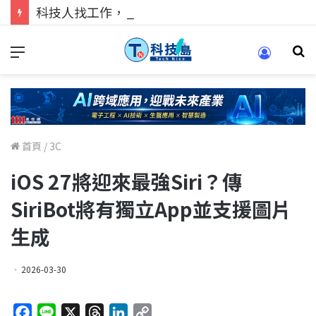
科技人找工作，就到TECH+ 科技專區!
首頁
/
3C
iOS 27將迎來最強Siri？傳
SiriBot將有獨立App並支援圖片
生成
2026-03-30
F
L
X
T
L
C