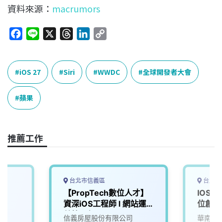
資料來源：
macrumors
F
L
X
T
L
C
a
i
h
i
o
c
n
r
n
p
e
e
e
k
y
iOS 27
Siri
WWDC
全球開發者大會
b
a
e
L
o
d
d
i
蘋果
o
s
I
n
k
n
k
推薦工作
台北市信義區
台北市
長】
【PropTech數位人才】
IOS
d
資深iOS工程師 l 網站運
位創新
營管理部
司
信義房屋股份有限公司
華南永