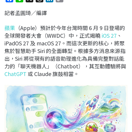
a
i
h
i
o
記者孟圓琦／編譯
c
n
r
n
p
e
e
e
k
y
蘋果
（Apple）預計於今年台灣時間 6 月 9 日登場的
b
a
e
L
全球開發者大會（WWDC）中，正式揭曉
iOS 27
、
o
d
d
i
iPadOS 27 及 macOS 27。而這次更新的核心，將聚
o
s
I
n
焦於智慧助手 Siri 的全面轉型。根據多方消息來源指
k
n
k
出，Siri 將從現有的語音助理進化為具備完整對話能
力的「聊天機器人」（Chatbot），其互動體驗將與
ChatGPT
或 Claude 旗鼓相當。