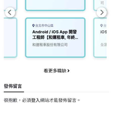
司
台北市中山區
台中市
師
Android / iOS App 開發
iOS 
工程師【和運租車, 年終
最高3個月】
和運租車股份有限公司
全富數
看更多職缺
發佈留言
很抱歉，必須
登入
網站才能發佈留言。