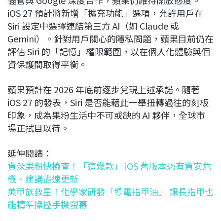
儘管與 Google 深度合作，蘋果仍維持開放態度。
iOS 27 預計將新增「擴充功能」選項，允許用戶在
Siri 設定中選擇連結第三方 AI（如 Claude 或
Gemini）。針對用戶關心的隱私問題，蘋果目前仍在
評估 Siri 的「記憶」權限範圍，以在個人化體驗與個
資保護間取得平衡。
蘋果預計在 2026 年底前逐步兌現上述承諾。隨著
iOS 27 的發表，Siri 是否能藉此一舉扭轉過往的刻板
印象，成為果粉生活中不可或缺的 AI 夥伴，全球市
場正拭目以待。
延伸閱讀：
資深果粉快檢查！「這幾款」 iOS 舊版本恐有資安危
機、建議盡速更新
美甲族救星！化學家研發「導電指甲油」 讓長指甲也
能精準操控手機螢幕