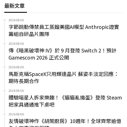
最新文章
2026-08-06
字節跳動傳禁員工蒸餾美國AI模型 Anthropic證實
籌組自研晶片團隊
2026-08-06
傳《暗黑破壞神 IV》於 9 月登陸 Switch 2！預計
Gamescom 2026 正式公開
2026-08-06
馬斯克稱SpaceX只用輝達晶片 蘇姿丰淡定回應：
期待長期合作
2026-08-06
體驗喵星人拆家樂趣！《貓貓亂搗蛋》登陸 Steam
把家具通通推下桌吧
2026-08-06
友情破壞神作《胡鬧廚房》10週年！全球齊聚逾億