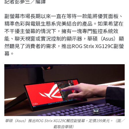
記者彭夢竺／編譯
c
n
r
n
p
e
e
e
k
y
副螢幕市場長期以來一直在等待一款能將優質面板、
b
a
e
L
精準色彩與電競生態系完美結合的產品。如果希望在
o
d
d
i
不干擾主螢幕的情況下，擁有一塊專門監控系統效
o
s
I
n
能、聊天視窗或實況控制的顯示器，華碩（Asus）顯
k
n
k
然聽見了消費者的需求，推出ROG Strix XG129C副螢
幕。
華碩（Asus）推出ROG Strix XG129C觸控副螢幕，定價199美元。（圖／
截取自華碩）