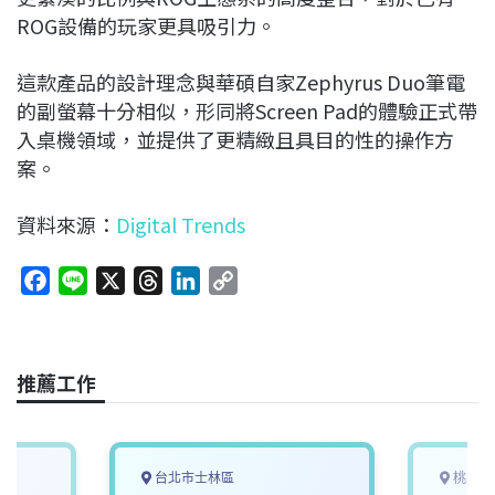
ROG設備的玩家更具吸引力。
這款產品的設計理念與華碩自家Zephyrus Duo筆電
的副螢幕十分相似，形同將Screen Pad的體驗正式帶
入桌機領域，並提供了更精緻且具目的性的操作方
案。
資料來源：
Digital Trends
F
L
X
T
L
C
a
i
h
i
o
c
n
r
n
p
e
e
e
k
y
推薦工作
b
a
e
L
o
d
d
i
o
s
I
n
k
n
k
台北市士林區
桃園市