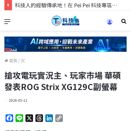
科技人的經驗傳承地！在 Pei Pei 科技專區，與學弟妹交流最硬核的技術
首頁
/
3C
搶攻電玩實況主、玩家市場 華碩
發表ROG Strix XG129C副螢幕
2026-05-11
F
L
X
T
L
C
a
i
h
i
o