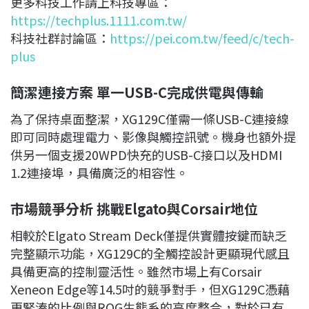
更多科技工作請上科技專區：
https://techplus.1111.com.tw/
科技社群討論區：
https://pei.com.tw/feed/c/tech-
plus
簡潔連接方案 單一USB-C完成供電與傳輸
為了保持桌面整潔，XG129C僅需一條USB-C連接線
即可同時處理電力、影像與觸控訊號。機身也額外提
供另一個支援20WPD快充的USB-C接口以及HDMI
1.2連接埠，具備廣泛的相容性。
市場競爭分析 挑戰Elgato與Corsair地位
相較於Elgato Stream Deck僅提供實體按鍵而缺乏
完整顯示功能，XG129C的全觸控設計更顯現代感且
具備更高的控制靈活性。雖然市場上有Corsair
Xeneon Edge等14.5吋的競爭對手，但XG129C憑藉
更緊湊的比例與ROG生態系的高度整合，對於已有