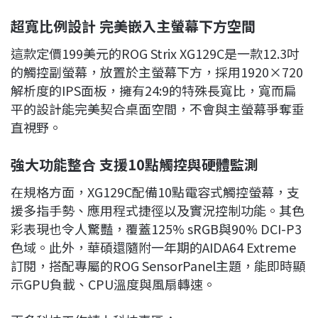
超寬比例設計 完美嵌入主螢幕下方空間
這款定價199美元的ROG Strix XG129C是一款12.3吋
的觸控副螢幕，放置於主螢幕下方，採用1920×720
解析度的IPS面板，擁有24:9的特殊長寬比，寬而扁
平的設計能完美契合桌面空間，不會與主螢幕爭奪垂
直視野。
強大功能整合 支援10點觸控與硬體監測
在規格方面，XG129C配備10點電容式觸控螢幕，支
援多指手勢、應用程式捷徑以及實況控制功能。其色
彩表現也令人驚豔，覆蓋125% sRGB與90% DCI-P3
色域。此外，華碩還隨附一年期的AIDA64 Extreme
訂閱，搭配專屬的ROG SensorPanel主題，能即時顯
示GPU負載、CPU溫度與風扇轉速。