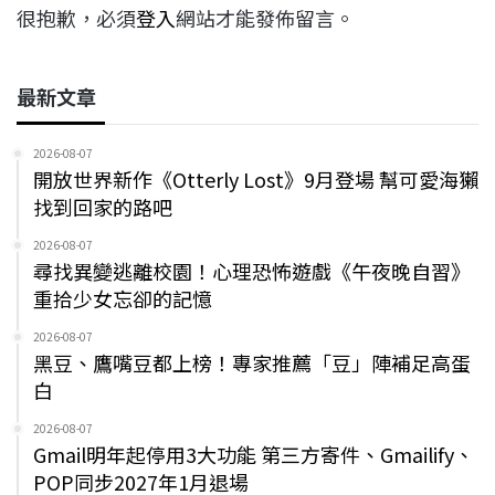
很抱歉，必須
登入
網站才能發佈留言。
最新文章
2026-08-07
開放世界新作《Otterly Lost》9月登場 幫可愛海獺
找到回家的路吧
2026-08-07
尋找異變逃離校園！心理恐怖遊戲《午夜晚自習》
重拾少女忘卻的記憶
2026-08-07
黑豆、鷹嘴豆都上榜！專家推薦「豆」陣補足高蛋
白
2026-08-07
Gmail明年起停用3大功能 第三方寄件、Gmailify、
POP同步2027年1月退場