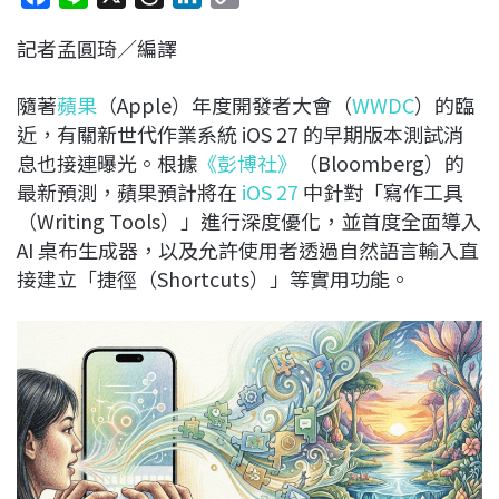
a
i
h
i
o
記者孟圓琦／編譯
c
n
r
n
p
e
e
e
k
y
隨著
蘋果
（Apple）年度開發者大會（
WWDC
）的臨
b
a
e
L
近，有關新世代作業系統 iOS 27 的早期版本測試消
o
d
d
i
息也接連曝光。根據
《彭博社》
（Bloomberg）的
o
s
I
n
最新預測，蘋果預計將在
iOS 27
中針對「寫作工具
k
n
k
（Writing Tools）」進行深度優化，並首度全面導入
AI 桌布生成器，以及允許使用者透過自然語言輸入直
接建立「捷徑（Shortcuts）」等實用功能。