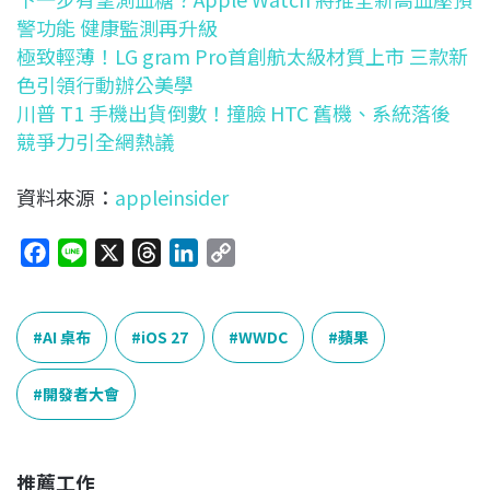
警功能 健康監測再升級
極致輕薄！LG gram Pro首創航太級材質上市 三款新
色引領行動辦公美學
川普 T1 手機出貨倒數！撞臉 HTC 舊機、系統落後
競爭力引全網熱議
資料來源：
appleinsider
F
L
X
T
L
C
a
i
h
i
o
c
n
r
n
p
e
e
e
k
y
AI 桌布
iOS 27
WWDC
蘋果
b
a
e
L
o
d
d
i
開發者大會
o
s
I
n
k
n
k
推薦工作