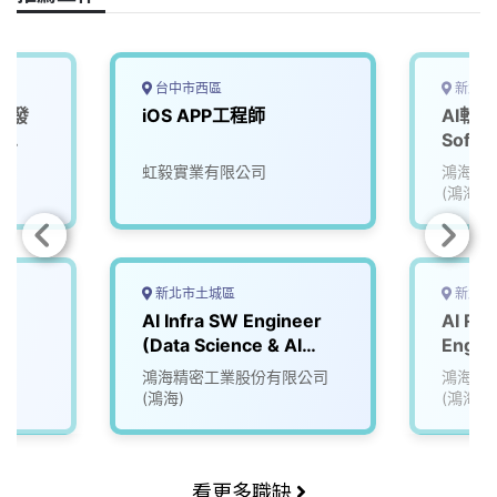
台中市西區
新北市
 開發
iOS APP工程師
AI軟體
p
Softw
(Data 
虹毅實業有限公司
鴻海精
Team
(鴻海)
新北市土城區
新北市
AI Infra SW Engineer
AI Ro
(Data Science & AI
Engin
Team)
& AI 
鴻海精密工業股份有限公司
鴻海精
(鴻海)
(鴻海)
看更多職缺