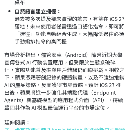
桌布
自然語言建立捷徑：
過去被多次提及卻未實現的謠言，有望在 iOS 27
落地！未來使用者僅需透過口語化指令，即可將
「捷徑」功能自動組合生成，大幅降低過往必須
手動編排指令的高門檻
市場分析指出，儘管安卓（Android）陣營近期大舉
宣傳各式 AI 行動裝置應用，但受限於生態系破碎
化，實際功能普及率與用戶體驗仍面臨挑戰。相較之
下，蘋果憑藉著創紀錄的硬體銷量，以及不強迫推銷
AI 的產品策略，反而獲得市場青睞。預計 iOS 27 推
出後，蘋果將進一步強化其端點代理（Endpoint
Agents）與基礎模型的應用程式介面（API），持續
鞏固其作為 AI 模型最佳運行平台的市場定位。
延伸閱讀：
下一步有望測血糖？Apple Watch 將推全新高血壓預