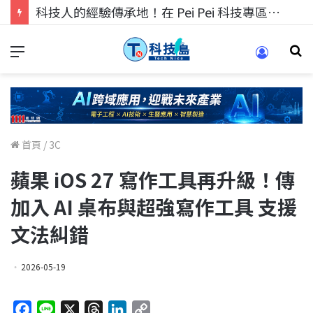
科技人的經驗傳承地！在 Pei Pei 科技專區，與學弟妹交流最硬核的技術
首頁
/
3C
蘋果 iOS 27 寫作工具再升級！傳
加入 AI 桌布與超強寫作工具 支援
文法糾錯
2026-05-19
F
L
X
T
L
C