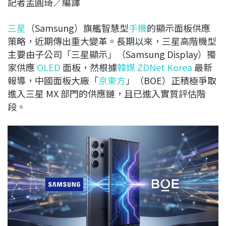
記者孟圓琦／編譯
c
n
r
n
p
e
e
e
k
y
三星
（Samsung）旗艦智慧型
手機
的顯示面板供應
b
a
e
L
策略，近期傳出重大變革。長期以來，三星高階機型
o
d
d
i
主要由子公司「三星顯示」（Samsung Display）獨
o
s
I
n
家供應
OLED
面板，然根據
韓媒 ZDNet Korea
最新
k
n
k
報導，中國面板大廠「
京東方
」（BOE）正積極爭取
進入三星 MX 部門的供應鏈，且已進入實質評估階
段。