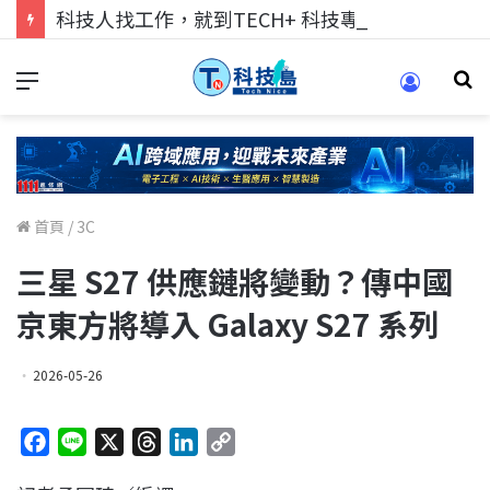
科技人找工作，就到TECH+ 科技專區!
首頁
/
3C
三星 S27 供應鏈將變動？傳中國
京東方將導入 Galaxy S27 系列
2026-05-26
F
L
X
T
L
C
a
i
h
i
o