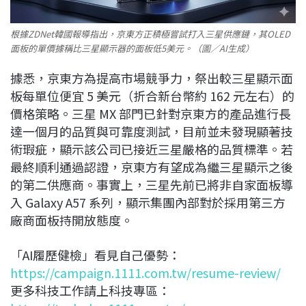
根據ZDNet韓國報導指出，京東方正積極嘗試打入三星供應鏈，其OLED
面板的單價據稱比三星顯示器的面板低5美元。（圖／AI生成）
據悉，京東方為提高市場競爭力，祭出較三星顯示面
板每單位便宜 5 美元（折合新台幣約 162 元左右）的
價格策略。三星 MX 部門已針對京東方的產品進行長
達一個月的品質與可靠度測試，目前並未發現顯著技
術瑕疵，顯示該公司已接近三星嚴格的品質標準。若
最終順利通過認證，京東方有望成為繼三星顯示之後
的第二供應商。事實上，三星先前已將非自家面板導
入 Galaxy A57 系列，顯示集團內部對於採用第三方
廠商面板持開放態度。
「AI履歷健檢」看見自己優勢：
https://campaign.1111.com.tw/resume-review/
更多科技工作請上科技專區：