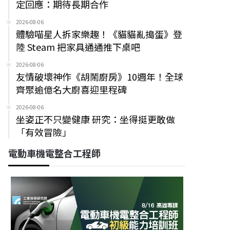
定回應：期待長期合作
2026-08-06
體驗喵星人拆家樂趣！《貓貓亂搗蛋》登
陸 Steam 把家具通通推下桌吧
2026-08-06
友情破壞神作《胡鬧廚房》10週年！全球
齊聚逾億名大廚喜迎里程碑
2026-08-06
坐姿正不只變健康 研究：坐得挺更敢做
「有效冒險」
電動車機電整合工程師