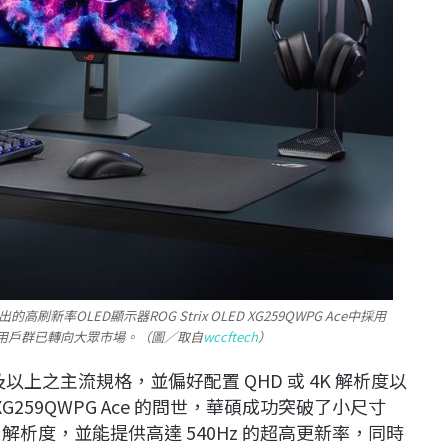
率OLED顯示器ROG Strix OLED XG259QWPG Ace中採用
器的目標用戶群已轉向大眾市場。（圖／取自
wccftech
）
及以上之主流規格，並偏好配置 QHD 或 4K 解析度以
 XG259QWPG Ace 的問世，華碩成功突破了小尺寸
p 解析度，並能提供高達 540Hz 的超高更新率，同時