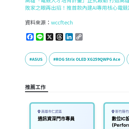
高雄「電競人才培育計畫」正式啟動 打造高
敗家之眼再出招！推首款內建AI專用核心電競路由器
資料來源：
wccftech
F
L
X
T
L
C
a
i
h
i
o
c
n
r
n
p
e
e
e
k
y
ASUS
ROG Strix OLED XG259QWPG Ace
b
a
e
L
o
d
d
i
o
s
I
n
推薦工作
k
n
k
高雄市仁武區
新竹縣竹
構設計
通訊資深門市專員
數位IC
(Perf