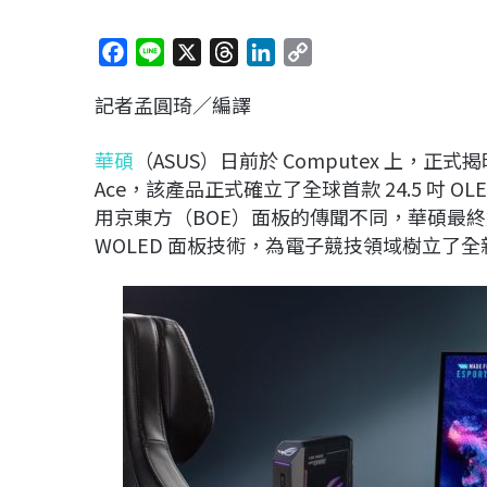
F
L
X
T
L
C
a
i
h
i
o
記者孟圓琦／編譯
c
n
r
n
p
e
e
e
k
y
華碩
（ASUS）日前於 Computex 上，正
b
a
e
L
Ace，該產品正式確立了全球首款 24.5 吋
o
d
d
i
用京東方（BOE）面板的傳聞不同，華碩最終選擇與 
o
s
I
n
WOLED 面板技術，為電子競技領域樹立了
k
n
k