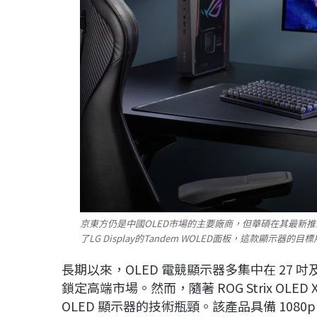
京東方仍是中國OLED市場的主要廠商，但華碩在其最新推出的高刷新
了LG Display的Tandem WOLED面板，這款顯示
長期以來，OLED 電競顯示器多集中在 27 吋
鎖定高端市場。然而，隨著 ROG Strix OLED
OLED 顯示器的技術瓶頸。該產品具備 1080