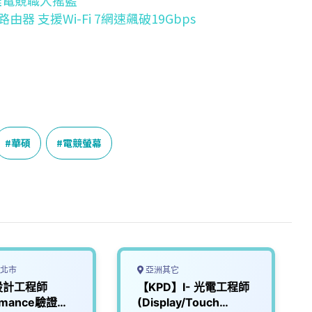
雄電競職人搖籃
 支援Wi-Fi 7網速飆破19Gbps
華碩
電競螢幕
北市
亞洲其它
設計工程師
【KPD】I- 光電工程師
ormance驗證與
(Display/Touch