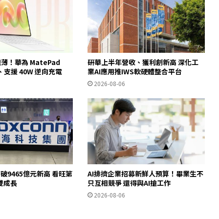
纖薄！華為 MatePad
研華上半年營收、獲利創新高 深化工
身、支援 40W 逆向充電
業AI應用推IWS軟硬體整合平台
2026-08-06
破9465億元新高 看旺第
AI排擠企業招募新鮮人預算！畢業生不
雙成長
只互相競爭 還得與AI搶工作
2026-08-06