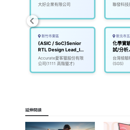
分析)
限公司
大好企業有限公司
聯發科技
新竹市東區
新北市五
系統管
(ASIC / SoC)Senior
化學實
RTL Design Lead_IC
試/分析
設計公司 (3010400)
司
Accurate愛客獵股份有限
台灣檢驗
公司(1111 高階獵才)
(SGS)
延伸閱讀