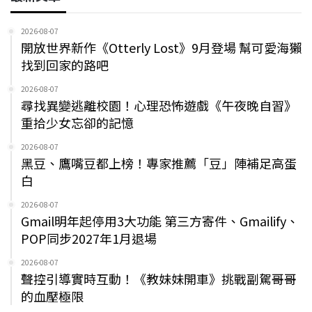
2026-08-07
開放世界新作《Otterly Lost》9月登場 幫可愛海獺
找到回家的路吧
2026-08-07
尋找異變逃離校園！心理恐怖遊戲《午夜晚自習》
重拾少女忘卻的記憶
2026-08-07
黑豆、鷹嘴豆都上榜！專家推薦「豆」陣補足高蛋
白
2026-08-07
Gmail明年起停用3大功能 第三方寄件、Gmailify、
POP同步2027年1月退場
2026-08-07
聲控引導實時互動！《教妹妹開車》挑戰副駕哥哥
的血壓極限