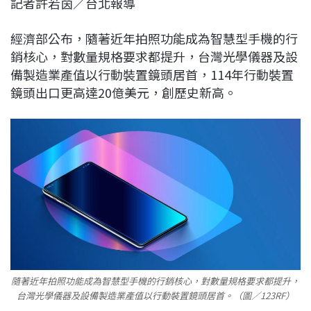
記者許若茵／台北報導
c
n
r
n
p
e
e
e
k
y
經濟部公布，隨著近年拍照功能成為智慧型手機的行
b
a
e
L
銷核心，對數量規格要求都提升，台灣光學儀器及設
o
d
d
i
備製造業產值以行動裝置鏡頭居首，114年行動裝置
o
s
I
n
鏡頭出口更高達20億美元，創歷史新高。
k
n
k
隨著近年拍照功能成為智慧型手機的行銷核心，對數量規格要求都提升，
台灣光學儀器及設備製造業產值以行動裝置鏡頭居首。（圖／123RF）