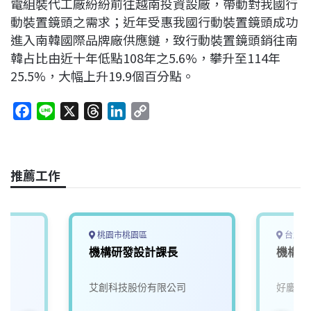
電組裝代工廠紛紛前往越南投資設廠，帶動對我國行
動裝置鏡頭之需求；近年受惠我國行動裝置鏡頭成功
進入南韓國際品牌廠供應鏈，致行動裝置鏡頭銷往南
韓占比由近十年低點108年之5.6%，攀升至114年
25.5%，大幅上升19.9個百分點。
F
L
X
T
L
C
a
i
h
i
o
c
n
r
n
p
e
e
e
k
y
推薦工作
b
a
e
L
o
d
d
i
o
s
I
n
k
n
k
桃園市桃園區
台北市
機構研發設計課長
機構工程
艾創科技股份有限公司
好慶科