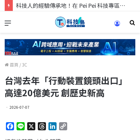
科技人的經驗傳承地！在 Pei Pei 科技專區，與學弟妹交流最硬核的技術
首頁
/
3C
台灣去年「行動裝置鏡頭出口」
高達20億美元 創歷史新高
2026-07-07
F
L
X
T
L
C
a
i
h
i
o