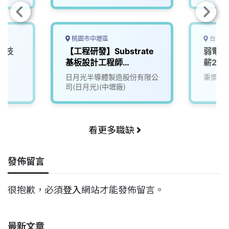
桃園市中壢區
台南市
計技
【工程研發】Substrate
弱電控
基板設計工程師
薪20
(Cadence)
日月光半導體製造股份有限公
秉樂工
司(日月光)(中壢廠)
看更多職缺
發佈留言
很抱歉，必須
登入
網站才能發佈留言。
最新文章