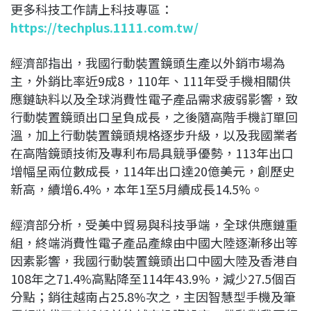
更多科技工作請上科技專區：
https://techplus.1111.com.tw/
經濟部指出，我國行動裝置鏡頭生產以外銷市場為
主，外銷比率近9成8，110年、111年受手機相關供
應鏈缺料以及全球消費性電子產品需求疲弱影響，致
行動裝置鏡頭出口呈負成長，之後隨高階手機訂單回
溫，加上行動裝置鏡頭規格逐步升級，以及我國業者
在高階鏡頭技術及專利布局具競爭優勢，113年出口
增幅呈兩位數成長，114年出口達20億美元，創歷史
新高，續增6.4%，本年1至5月續成長14.5%。
經濟部分析，受美中貿易與科技爭端，全球供應鏈重
組，終端消費性電子產品產線由中國大陸逐漸移出等
因素影響，我國行動裝置鏡頭出口中國大陸及香港自
108年之71.4%高點降至114年43.9%，減少27.5個百
分點；銷往越南占25.8%次之，主因智慧型手機及筆