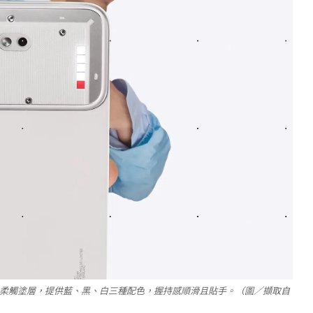
UV 處理與柔觸塗層，提供藍、黑、白三種配色，握持感順滑且貼手。（圖／擷取自