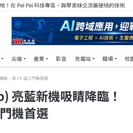
！在 Pei Pei 科技專區，與學弟妹交流最硬核的技術
尖端
產業
影音
充電站
職場
校
！強續航、高 CP 值入門機首選
 (4b) 亮藍新機吸睛降臨！
入門機首選