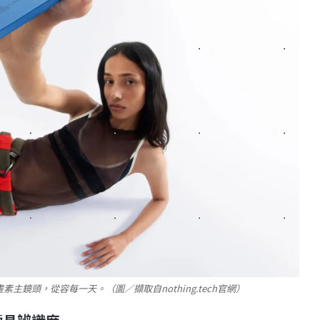
0萬畫素主鏡頭，從容每一天。（圖／擷取自nothing.tech官網）