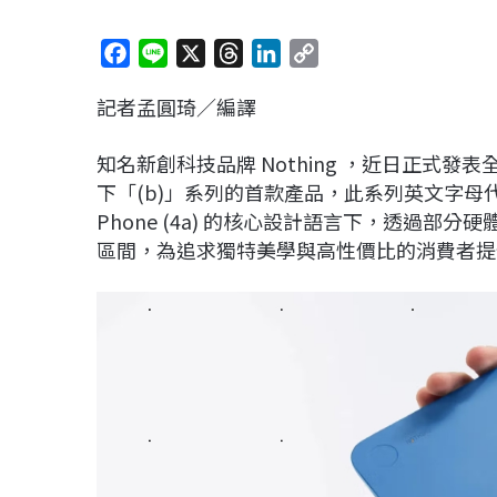
F
L
X
T
L
C
a
i
h
i
o
記者孟圓琦／編譯
c
n
r
n
p
e
e
e
k
y
知名新創科技品牌
Nothing
，近日正式發表
b
a
e
L
下「
(b)
」系列的首款產品，此系列英文字母
o
d
d
i
Phone (4a)
的核心設計語言下，透過部分硬
o
s
I
n
區間，為追求獨特美學與高性價比的消費者提
k
n
k