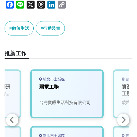
F
L
X
T
L
C
a
i
h
i
o
c
n
r
n
p
e
e
e
k
y
數位生活
行動裝置
b
a
e
L
o
d
d
i
o
s
I
n
推薦工作
k
n
k
新北市土城區
台北市
一起研
弱電工務
資深行
」的未
工程師 (
Engine
台灣寶麒生活科技有限公司
凌群電
iOS/A
新北市土城區
嘉義縣