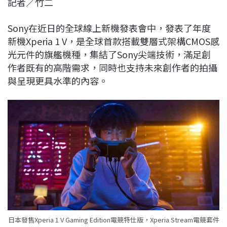
記者／竹二
c
n
r
n
p
e
e
e
k
y
Sony在近日的全球線上新機發表會中，發表了年度
b
a
e
L
新機Xperia 1 V，是全球首款搭載雙層式架構CMOS感
o
d
d
i
光元件的旗艦機種，集結了Sony尖端技術，滿足創
o
s
I
n
作者既有的高階需求，同時也支持未來創作者的拍攝
k
n
k
與呈現更具水準的內容。
日本發售Xperia 1 V Gaming Edition電競特仕版，Xperia Stream電競套件