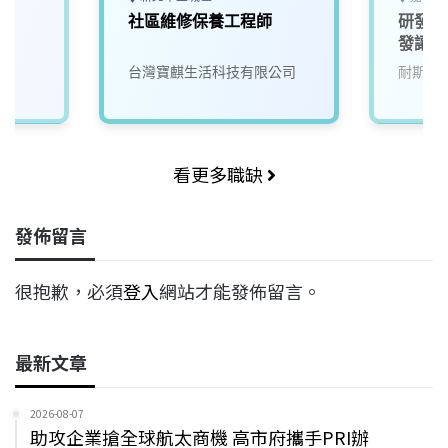
社區維修保養工程師
研發人
發讓生
來)1
台灣寶麒生活科技有限公司
耐斯企
看更多職缺
發佈留言
很抱歉，必須
登入
網站才能發佈留言。
最新文章
2026-08-07
助攻企業搶全球航太商機 高市府攜手PRI辦