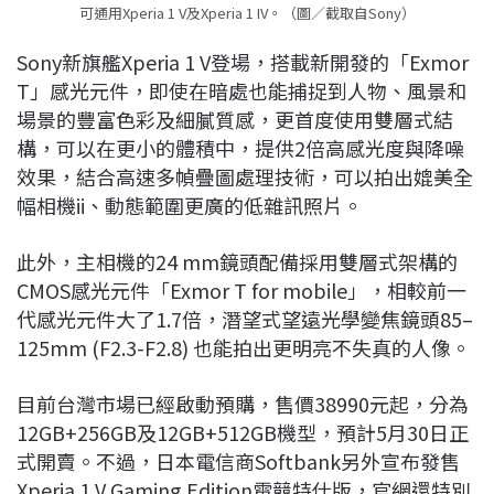
可通用Xperia 1 V及Xperia 1 IV。（圖／截取自Sony）
Sony新旗艦Xperia 1 V登場，搭載新開發的「Exmor
T」感光元件，即使在暗處也能捕捉到人物、風景和
場景的豐富色彩及細膩質感，更首度使用雙層式結
構，可以在更小的體積中，提供2倍高感光度與降噪
效果，結合高速多幀疊圖處理技術，可以拍出媲美全
幅相機ii、動態範圍更廣的低雜訊照片。
此外，主相機的24 mm鏡頭配備採用雙層式架構的
CMOS感光元件「Exmor T for mobile」，相較前一
代感光元件大了1.7倍，潛望式望遠光學變焦鏡頭85–
125mm (F2.3-F2.8) 也能拍出更明亮不失真的人像。
目前台灣市場已經啟動預購，售價38990元起，分為
12GB+256GB及12GB+512GB機型，預計5月30日正
式開賣。不過，日本電信商Softbank另外宣布發售
Xperia 1 V Gaming Edition電競特仕版，官網還特別