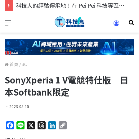
科技人的經驗傳承地！在 Pei Pei 科技專區，與學弟妹交流最硬核的技術
首頁
/
3C
SonyXperia 1 V電競特仕版 日
本Softbank限定
2023-05-15
F
L
X
T
L
C
a
i
h
i
o