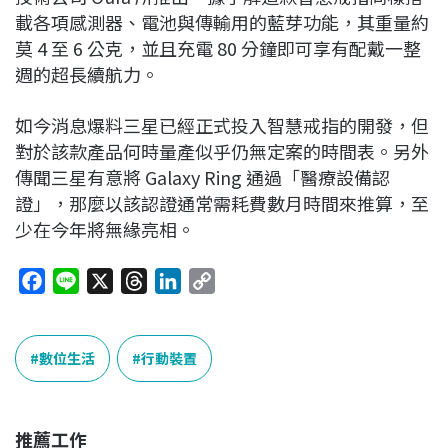
載各項感測器、電池與傳輸用的藍芽功能，其重量約
莫 4 至 6 公克，並且充電 80 分鐘即可享有配戴一整
週的超長續航力。
如今消息爆料三星已經正式投入智慧戒指的開發，但
對於該款產品何時量產似乎仍無定案的時間表。另外
傳聞三星有意將 Galaxy Ring 通過「醫療設備認
證」，那麼以該認證通常需耗費數月時間來推算，至
少在今年將無緣亮相。
F
L
X
T
L
C
a
i
h
i
o
c
n
r
n
p
e
e
e
k
y
數位生活
行動裝置
b
a
e
L
o
d
d
i
o
s
I
n
推薦工作