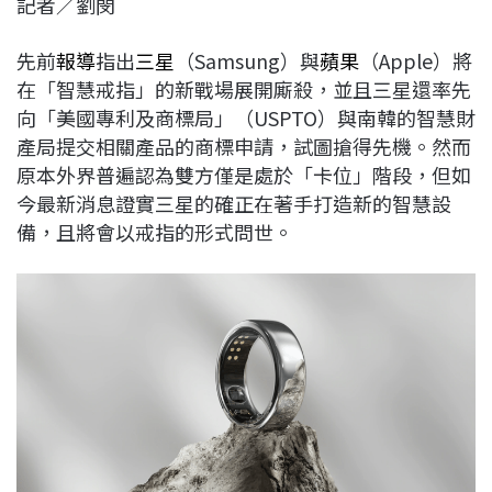
記者／劉閔
c
n
r
n
p
e
e
e
k
y
先前
報導
指出
三星
（Samsung）與
蘋果
（Apple）將
b
a
e
L
在「智慧戒指」的新戰場展開廝殺，並且三星還率先
o
d
d
i
向「美國專利及商標局」（USPTO）與南韓的智慧財
o
s
I
n
產局提交相關產品的商標申請，試圖搶得先機。然而
k
n
k
原本外界普遍認為雙方僅是處於「卡位」階段，但如
今最新消息證實三星的確正在著手打造新的智慧設
備，且將會以戒指的形式問世。