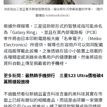
消息指出三星正著手開發智慧戒指，搶佔新形式穿戴裝置的市場。（圖片
翻攝自 notebookcheck）
根據外媒報導，三星這款新形式的智慧戒指可能命名
為「Galaxy Ring」，並且在其內部電路板（PCB）
零件將由日本印刷電路板大廠「名幸電子」（Meiko
Electronics）所提供。報導也形容用戶可以如同配戴
戒指般穿戴此設備，之後透過在這小小裝置上搭載的
各種精密感測器來收集用戶的健康數據，然後將這些
資料自動上傳至佩戴者的
手機
裡。
更多新聞：
最熱銷手機排行 三星S23 Ultra價格破4
萬照樣殺進榜
不過雖然看似新穎且富含科技含量的黑科技其實在市
面上已經有類似的相關產品，而這是由芬蘭一家健康
技術公司 Oura 所推出。據了解這款智慧戒指同樣搭