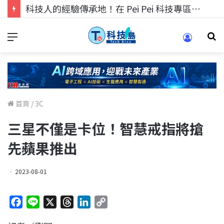
科技人的經驗傳承地！在 Pei Pei 科技專區，與學弟妹交流最硬核的技術
首頁
/
3C
三星不僅是卡位！智慧戒指將搶
先蘋果推出
2023-08-01
F
L
X
T
L
C
a
i
h
i
o