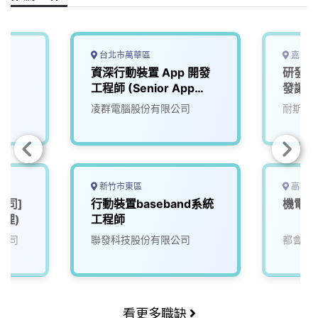
k
n
k
台北市萬華區
嘉義縣
資深行動裝置 App 開發
研發人
工程師 (Senior App
發讓生
Engineer -
來)2
凌群電腦股份有限公司
耐斯企
iOS/Android)
新竹市東區
高雄市
公司]
行動裝置baseband系統
機電部
經理)
工程師
公司
聯發科技股份有限公司
都會生
看更多職缺