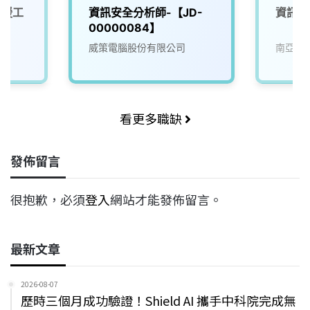
支援工
資訊安全分析師-【JD-
資訊安
00000084】
威策電腦股份有限公司
南亞科
看更多職缺
發佈留言
很抱歉，必須
登入
網站才能發佈留言。
最新文章
2026-08-07
歷時三個月成功驗證！Shield AI 攜手中科院完成無