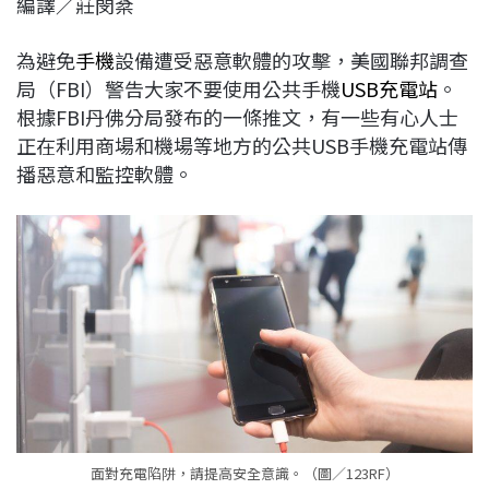
編譯／莊閔棻
c
n
r
n
p
e
e
e
k
y
為避免
手機
設備遭受惡意軟體的攻擊，美國聯邦調查
b
a
e
L
局（FBI）警告大家不要使用公共手機
USB
充電站
。
o
d
d
i
根據FBI丹佛分局發布的一條推文，有一些有心人士
o
s
I
n
正在利用商場和機場等地方的公共USB手機充電站傳
k
n
k
播惡意和監控軟體。
面對充電陷阱，請提高安全意識。（圖／123RF）