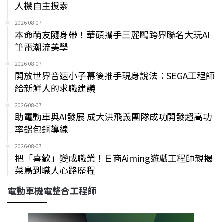
人機自主搜索
2026-08-07
本命萌友隨身帶！華碩攜手三麗鷗跨界聯名大玩AI
筆電潮流美學
2026-08-07
開放世界音速小子幕後推手現身說法：SEGA工程師
給新鮮人的求職建議
2026-08-07
助電動車與AI發展 成大洪飛義團隊成功開發超高功
率鋁包銅導線
2026-08-07
把「喜歡」變成職業！日商Aiming遊戲工程師親揭
菜鳥到職人心路歷程
電動車機電整合工程師