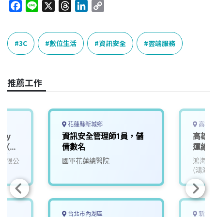
F
L
X
T
L
C
a
i
h
i
o
c
n
r
n
p
e
e
e
k
y
3C
數位生活
資訊安全
雲端服務
b
a
e
L
o
d
d
i
o
s
I
n
推薦工作
k
n
k
花蓮縣新城鄉
高雄市
ity
資訊安全管理師1員，儲
高雄軟
er（資
備數名
運維工
台北
有限公
國軍花蓮總醫院
鴻海精
(鴻海)
台北市內湖區
新北市