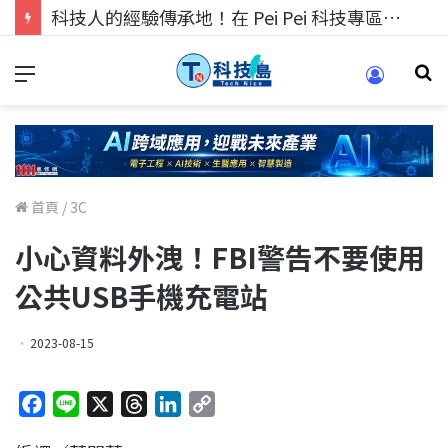
科技人的經驗傳承地！在 Pei Pei 科技專區，與學弟妹交流最硬核的技術
首頁
/
3C
小心資料外洩！FBI警告不要使用
公共USB手機充電站
2023-08-15
F
L
X
T
L
C
a
i
h
i
o