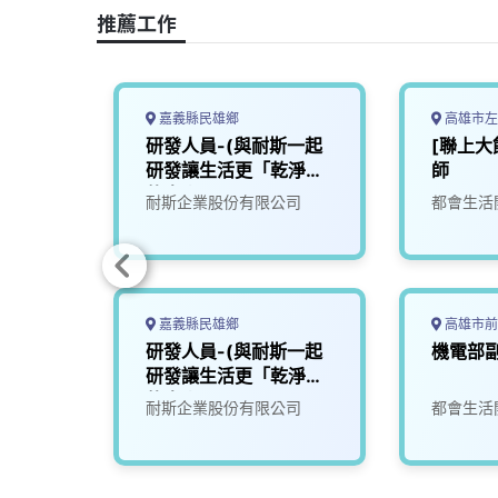
o
s
I
n
推薦工作
k
n
k
嘉義縣民雄鄉
高雄市左
調消
研發人員-(與耐斯一起
[聯上大
研發讓生活更「乾淨」
師
的未來)1
限公司
耐斯企業股份有限公司
都會生活
嘉義縣民雄鄉
高雄市前
研發人員-(與耐斯一起
機電部副
研發讓生活更「乾淨」
的未來)2
限公司
耐斯企業股份有限公司
都會生活