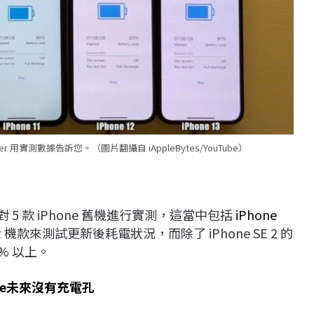
用實測數據告訴您。（圖片翻攝自 iAppleBytes/YouTube）
對 5 款 iPhone 舊機進行實測，這當中包括
iPhone
ne XR 機款來測試更新後耗電狀況，而除了 iPhone SE 2 的
% 以上。
ne未來沒有充電孔