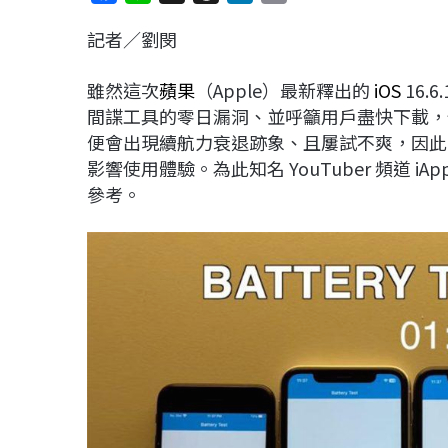
a
i
h
i
o
記者／劉閔
c
n
r
n
p
e
e
e
k
y
雖然這次
蘋果
（Apple）最新釋出的
iOS
16.
b
a
e
L
間諜工具的零日漏洞、並呼籲用戶盡快下載，
o
d
d
i
便會出現續航力衰退跡象、且屢試不爽，因此
o
s
I
n
影響使用體驗。為此知名 YouTuber 頻道 i
k
n
k
參考。