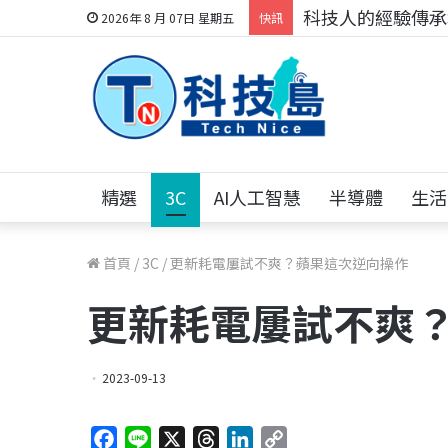
科技人的經驗傳承地
2026年 8 月 07日 星期五
快訊
精選
3C
AI人工智慧
半導體
生活
首頁
/
3C
/
更新耗電屢試不爽？蘋果這次逆向操作
更新耗電屢試不爽
2023-09-13
F
L
X
T
L
C