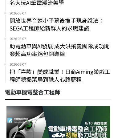
名大玩AI筆電潮流美學
2026-08-07
開放世界音速小子幕後推手現身說法：
SEGA工程師給新鮮人的求職建議
2026-08-07
助電動車與AI發展 成大洪飛義團隊成功開
發超高功率鋁包銅導線
2026-08-07
把「喜歡」變成職業！日商Aiming遊戲工
程師親揭菜鳥到職人心路歷程
電動車機電整合工程師