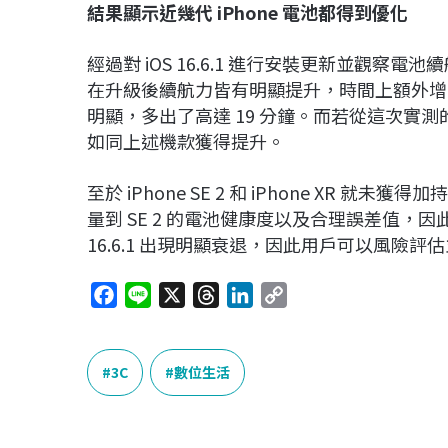
結果顯示近幾代 iPhone
電池都得到優化
經過對 iOS 16.6.1 進行安裝更新並觀察電池續航
在升級後續航力皆有明顯提升，時間上額外增加 7 
明顯，多出了高達 19 分鐘。而若從這次實測的成
如同上述機款獲得提升。
至於 iPhone SE 2 和 iPhone XR 就
量到 SE 2 的電池健康度以及合理誤差值，因此初
16.6.1 出現明顯衰退，因此用戶可以風險
F
L
X
T
L
C
a
i
h
i
o
c
n
r
n
p
e
e
e
k
y
3C
數位生活
b
a
e
L
o
d
d
i