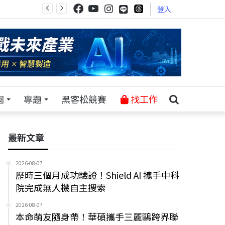
登入
園
專題
黑客松競賽
找工作
最新文章
2026-08-07
歷時三個月成功驗證！Shield AI 攜手中科
院完成無人機自主搜索
2026-08-07
本命萌友隨身帶！華碩攜手三麗鷗跨界聯