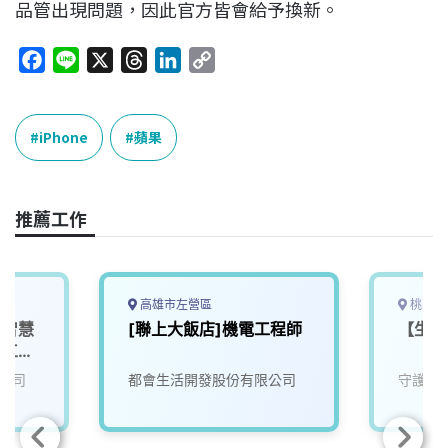
品管出現問題，因此官方皆會給予換新。
F
L
X
T
L
C
a
i
h
i
o
c
n
r
n
p
e
e
e
k
y
iPhone
蘋果
b
a
e
L
o
d
d
i
o
s
I
n
推薦工作
k
n
k
高雄市左營區
桃園市
，智慧
[聯上大飯店]機電工程師
【生產
控工程
務人員
公司
都會生活開發股份有限公司
守護家
迎加