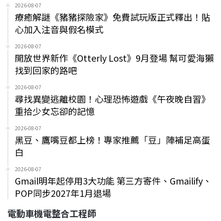
2026-08-07
療癒解謎《豬豬探險家》免費試玩版正式釋出！貼
心加入注音與假名模式
2026-08-07
開放世界新作《Otterly Lost》9月登場 幫可愛海獺
找到回家的路吧
2026-08-07
尋找異變逃離校園！心理恐怖遊戲《午夜晚自習》
重拾少女忘卻的記憶
2026-08-07
黑豆、鷹嘴豆都上榜！專家推薦「豆」陣補足高蛋
白
2026-08-07
Gmail明年起停用3大功能 第三方寄件、Gmailify、
POP同步2027年1月退場
電動車機電整合工程師