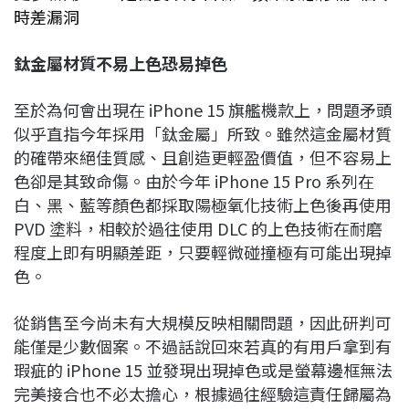
時差漏洞
鈦金屬材質不易上色恐易掉色
至於為何會出現在 iPhone 15 旗艦機款上，問題矛頭
似乎直指今年採用「鈦金屬」所致。雖然這金屬材質
的確帶來絕佳質感、且創造更輕盈價值，但不容易上
色卻是其致命傷。由於今年 iPhone 15 Pro 系列在
白、黑、藍等顏色都採取陽極氧化技術上色後再使用
PVD 塗料，相較於過往使用 DLC 的上色技術在耐磨
程度上即有明顯差距，只要輕微碰撞極有可能出現掉
色。
從銷售至今尚未有大規模反映相關問題，因此研判可
能僅是少數個案。不過話說回來若真的有用戶拿到有
瑕疵的 iPhone 15 並發現出現掉色或是螢幕邊框無法
完美接合也不必太擔心，根據過往經驗這責任歸屬為