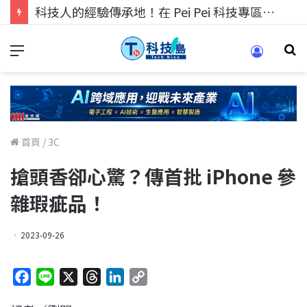
科技人的經驗傳承地！在 Pei Pei 科技專區，與學弟妹交流最硬核的技術
首頁
/
3C
搶頭香卻心驚？傳首批 iPhone 參
雜瑕疵品！
2023-09-26
F
L
X
T
L
C
a
i
h
i
o