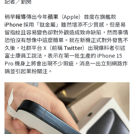
記者／劉閔
c
n
r
n
p
e
e
e
k
y
稍早
報導
傳出今年
蘋果
（Apple）首度在旗艦款
b
a
e
L
iPhone
採用「鈦金屬」雖然增添不少質感，但是易
o
d
d
i
留指紋且容易變色卻對外觀造成致命缺陷，然而事情
o
s
I
n
恐怕沒有想像中這麼簡單。就在新機正式對外發售不
k
n
k
久後，社群平台 X（前稱
Twitter
）出現爆料者引述
富士康員工說法，表示在第一批生產的 iPhone 15
Pro 機身上將會出現不少瑕疵，消息一出立刻網路炸
鍋並引起果粉關注。