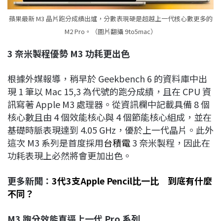
蘋果最新 M3 晶片跑分成績出爐，分數表現硬是超越上一代核心數更多的
M2 Pro。（圖片翻攝 9to5mac）
3
奈米製程優勢 M3
功耗更出色
根據外媒報導，稍早於 Geekbench 6 的資料庫中出
現 1 筆以 Mac 15,3 為代號的跑分成績，且在 CPU 資
訊寫著 Apple M3 處理器。從資訊欄中記載具備 8 個
核心數且由 4 個效能核心與 4 個節能核心組成，並在
基礎時脈表現達到 4.05 GHz，優於上一代晶片。此外
這次 M3 系列是首度採用
台積電
3 奈米製程，因此在
功耗表現上必然將會更加出色。
更多新聞：
3代3支Apple Pencil比一比 到底有什麼
不同？
M3
跑分效能直逼上一代 Pro
系列