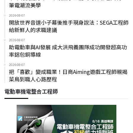
筆電潮流美學
2026-08-07
開放世界音速小子幕後推手現身說法：SEGA工程師
給新鮮人的求職建議
2026-08-07
助電動車與AI發展 成大洪飛義團隊成功開發超高功
率鋁包銅導線
2026-08-07
把「喜歡」變成職業！日商Aiming遊戲工程師親揭
菜鳥到職人心路歷程
電動車機電整合工程師