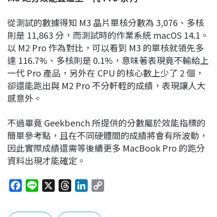
從測試的數據得知 M3 晶片單核分數為 3,076、多核
則是 11,863 分，而測試時的作業系統 macOS 14.1。
以 M2 Pro 作為對比，可以看到 M3 的單核就領先多
達 116.7%、多核則是 0.1%，意味著表現竟不輸給上
一代 Pro 產品，另外在 CPU 的核心數上少了 2 個，
卻還能跑出與 M2 Pro 不分軒輊的成績，表現讓人大
感意外。
不過畢竟 Geekbench 所提供的分數屬於效能指標的
簡單參考點，且在不同硬體間的成績將會有所波動，
因此實際成績還需等後續更多 MacBook Pro 的跑分
資料出現才能確定。
F
L
X
T
L
C
a
i
h
i
o
c
n
r
n
p