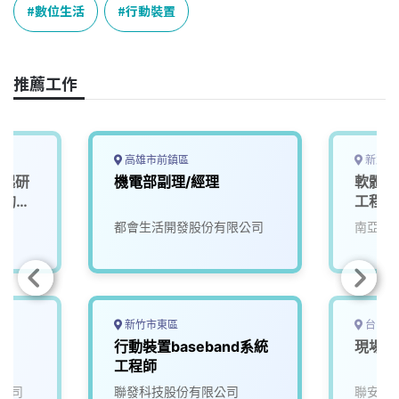
e
e
e
k
y
數位生活
行動裝置
b
a
e
L
o
d
d
i
o
s
I
n
推薦工作
k
n
k
高雄市前鎮區
新北市
一起研
機電部副理/經理
軟體開
」的未
工程師
都會生活開發股份有限公司
南亞科
新竹市東區
台中市
師
行動裝置baseband系統
現場儲
工程師
公司
聯發科技股份有限公司
聯安生