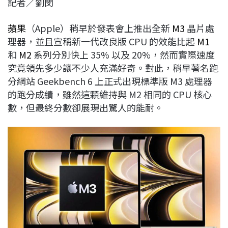
記者／劉閔
c
n
r
n
p
e
e
e
k
y
蘋果
（Apple）稍早於發表會上推出全新
M3
晶片處
b
a
e
L
理器，並且宣稱新一代改良版 CPU 的效能比起
M1
o
d
d
i
和
M2
系列分別快上 35% 以及 20%，然而實際速度
o
s
I
n
究竟領先多少讓不少人充滿好奇。對此，稍早著名跑
k
n
k
分網站 Geekbench 6 上正式出現標準版 M3 處理器
的跑分成績，雖然這顆維持與 M2 相同的 CPU 核心
數，但最終分數卻展現出驚人的能耐。