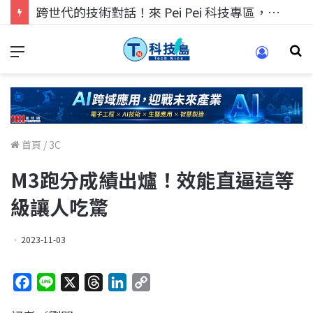
跨世代的技術對話！來 Pei Pei 科技專區，用專業洞察引領學弟妹成長
首頁
/
3C
M3跑分成績出爐！效能直逼這等
級讓人吃驚
2023-11-03
F
L
X
T
L
C
a
i
h
i
o