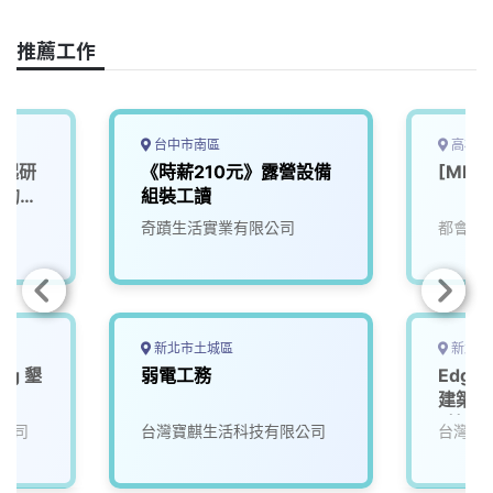
o
d
d
i
o
s
I
n
推薦工作
k
n
k
台中市南區
高雄市
一起研
《時薪210元》露營設備
[ML
」的未
組裝工讀
奇蹟生活實業有限公司
都會生
新北市土城區
新北市
ing 墾
弱電工務
Edge
建築，
_技師
公司
台灣寶麒生活科技有限公司
台灣寶
(相關
入培訓