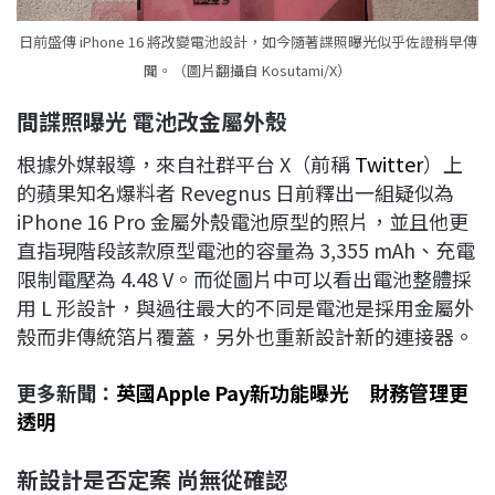
日前盛傳 iPhone 16 將改變電池設計，如今隨著諜照曝光似乎佐證稍早傳
聞。（圖片翻攝自 Kosutami/X）
間諜照曝光
電池改金屬外殼
根據外媒報導，來自社群平台 X（前稱
Twitter
）上
的蘋果知名爆料者 Revegnus 日前釋出一組疑似為
iPhone 16 Pro 金屬外殼電池原型的照片，並且他更
直指現階段該款原型電池的容量為 3,355 mAh、充電
限制電壓為 4.48 V。而從圖片中可以看出電池整體採
用 L 形設計，與過往最大的不同是電池是採用金屬外
殼而非傳統箔片覆蓋，另外也重新設計新的連接器。
更多新聞：
英國Apple Pay新功能曝光 財務管理更
透明
新設計是否定案
尚無從確認