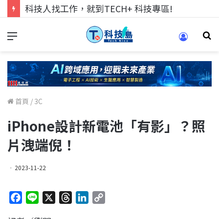
科技人找工作，就到TECH+ 科技專區!
首頁
/
3C
iPhone設計新電池「有影」？照
片洩端倪！
2023-11-22
F
L
X
T
L
C
a
i
h
i
o