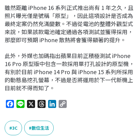
雖然距離 iPhone 16 系列正式推出尚有 1 年之久，且
照片曝光僅是號稱「原型」，因此這項設計是否成為
最終定案仍然充滿變數。不過從電池的整體外觀型式
來說，如果該款電池確定通過各項測試並獲得採用，
那麼即可預期 iPhone 散熱將會獲得顯著的提升。
此外，外媒也加碼指出蘋果目前正積極測試 iPhone
16 Pro 原型版中包含一款採用單打孔設計的原型機，
有別於目前 iPhone 14 Pro 與 iPhone 15 系列所採用
的動態島挖孔螢幕，不過是否將運用於下一代新機上
目前就不得而知了。
F
L
X
T
L
C
a
i
h
i
o
c
n
r
n
p
e
e
e
k
y
3C
數位生活
b
a
e
L