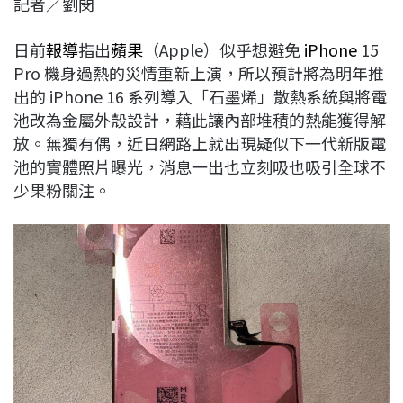
記者／劉閔
c
n
r
n
p
e
e
e
k
y
日前
報導
指出
蘋果
（Apple）似乎想避免
iPhone
15
b
a
e
L
Pro 機身過熱的災情重新上演，所以預計將為明年推
o
d
d
i
出的 iPhone 16 系列導入「石墨烯」散熱系統與將電
o
s
I
n
池改為金屬外殼設計，藉此讓內部堆積的熱能獲得解
k
n
k
放。無獨有偶，近日網路上就出現疑似下一代新版電
池的實體照片曝光，消息一出也立刻吸也吸引全球不
少果粉關注。