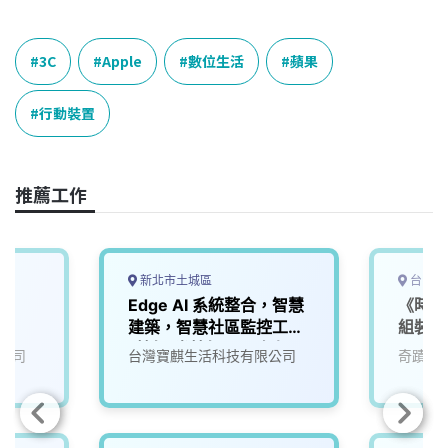
a
i
h
i
o
c
n
r
n
p
e
e
e
k
y
3C
Apple
數位生活
蘋果
b
a
e
L
o
d
d
i
行動裝置
o
s
I
n
k
n
k
推薦工作
新北市土城區
台中市
師
Edge AI 系統整合，智慧
《時薪
建築，智慧社區監控工程
組裝工
_技師/半技師及工務人員
公司
台灣寶麒生活科技有限公司
奇蹟生
(相關科系無經驗歡迎加
入培訓)