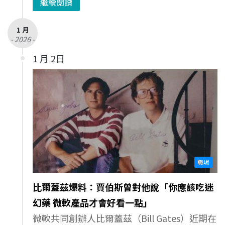
繼續閱讀
1 月
- 2026 -
1 月 2日
職場
比爾蓋茲爆料：賈伯斯曾對他說「你應該吃迷
幻藥 微軟產品才會好看一點」 ​
微軟共同創辦人比爾蓋茲（Bill Gates）近期在