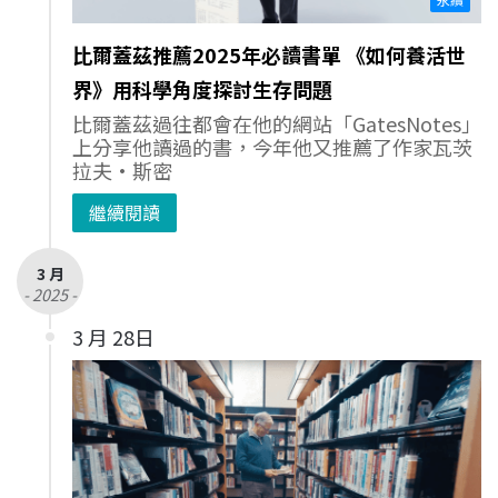
比爾蓋茲推薦2025年必讀書單 《如何養活世
界》用科學角度探討生存問題
比爾蓋茲過往都會在他的網站「GatesNotes」
上分享他讀過的書，今年他又推薦了作家瓦茨
拉夫·斯密
繼續閱讀
3 月
- 2025 -
3 月 28日