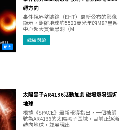
轉方向
事件視界望遠鏡（EHT）最新公布的影像
顯示，距離地球約5500萬光年的M87星系
中心超大質量黑洞（M
繼續閱讀
航太
太陽黑子AR4136活動加劇 磁場爆發逼近
地球
根據《SPACE》最新報導指出，一個被編
號為AR4136的太陽黑子區域，目前正逐漸
轉向地球，並展現出