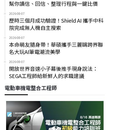
幫你讀信、回信、整理行程與一鍵比價
2026-08-07
歷時三個月成功驗證！Shield AI 攜手中科
院完成無人機自主搜索
2026-08-07
本命萌友隨身帶！華碩攜手三麗鷗跨界聯
名大玩AI筆電潮流美學
2026-08-07
開放世界音速小子幕後推手現身說法：
SEGA工程師給新鮮人的求職建議
電動車機電整合工程師