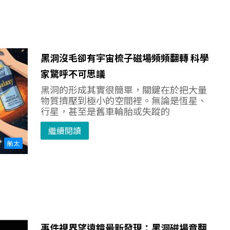
黑洞沒毛卻有宇宙梳子磁場頻頻翻轉 科學
家驚呼不可思議
黑洞的形成其實很簡單，關鍵在於把大量
物質擠壓到極小的空間裡。無論是恆星、
行星，甚至是舊車輪胎或失蹤的
繼續閱讀
航太
事件視界望遠鏡最新發現：黑洞磁場竟翻