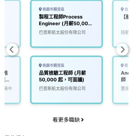
桃園市觀音區
台南市
製程工程師Process
【航太
Engineer (月薪50,000
起，可面議)
巴恩斯航太股份有限公司
技航科
桃園市觀音區
新北市
產業推
品質檢驗工程師 (月薪
Andr
派駐產
50,000 起，可面議)
師
發展中
巴恩斯航太股份有限公司
豐兆航
看更多職缺