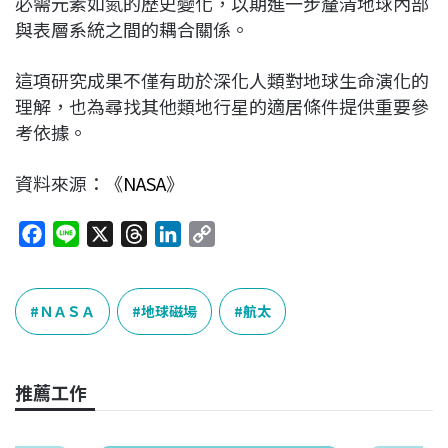
必需元素如氮的歷史變化，以期進一步釐清地球內部
與表層系統之間的耦合關係。
這項研究成果不僅有助於深化人類對地球生命演化的
理解，也為尋找其他類地行星的適居條件提供重要參
考依據。
資料來源：《
NASA
》
F
L
X
T
L
C
a
i
h
i
o
c
n
r
n
p
e
e
e
k
y
ＮＡＳＡ
地球磁場
航太
b
a
e
L
o
d
d
i
o
s
I
n
推薦工作
k
n
k