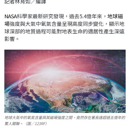
記者林育如／編譯
c
n
r
n
p
e
e
e
k
y
NASA
科學家最新研究發現，過去5.4億年來，
地球磁
b
a
e
L
場
強度與大氣中氧氣含量呈現高度同步變化，顯示地
o
d
d
i
球深部的地質過程可能對地表生命的適居性產生深遠
o
s
I
n
影響。
k
n
k
地球大氣中的氧氣含量與其磁場強度之間，竟然存在著長達超過五億年的
驚人關聯。（圖／123RF）