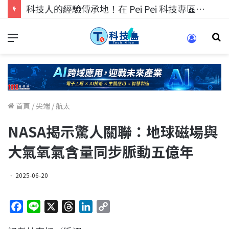
科技人的經驗傳承地！在 Pei Pei 科技專區，與學弟妹交流最硬核的技術
首頁
/
尖端
/
航太
NASA揭示驚人關聯：地球磁場與
大氣氧氣含量同步脈動五億年
2025-06-20
F
L
X
T
L
C
a
i
h
i
o