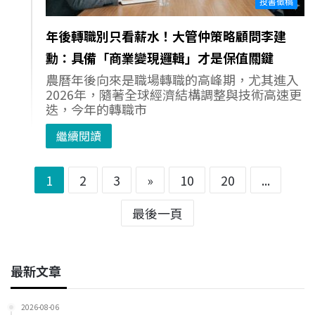
投書徵稿
年後轉職別只看薪水！大管仲策略顧問李建
勳：具備「商業變現邏輯」才是保值關鍵
農曆年後向來是職場轉職的高峰期，尤其進入
2026年，隨著全球經濟結構調整與技術高速更
迭，今年的轉職市
繼續閱讀
1
2
3
»
10
20
...
最後一頁
最新文章
2026-08-06