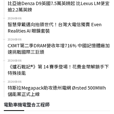
比亞迪Denza D9英國7.5萬英鎊起 比Lexus LM便宜
逾2.2萬英鎊
2026-08-06
智慧穿戴邁向抬頭世代！台灣大電信獨賣 Even
Realities AI 眼鏡套裝
2026-08-06
CXMT第二季DRAM營收年增716% 中國記憶體廠加
速挑戰國際三巨頭
2026-08-06
《爐石戰記®》第 14 賽季登場！花費金幣解鎖手下
特殊技能
2026-08-06
特斯拉Megapack助攻德州電網 Ørsted 500MWh
儲能案正式上線
電動車機電整合工程師