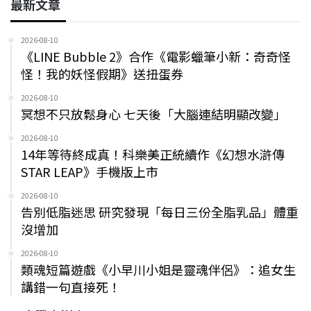
最新文章
2026-08-10
《LINE Bubble 2》合作《電影蠟筆小新：奇奇怪
怪！我的妖怪假期》送扭蛋券
2026-08-10
冥想不只放鬆身心 七天後「大腦連結明顯改變」
2026-08-10
14年等待終成真！科樂美正統續作《幻想水滸傳
STAR LEAP》手機版上市
2026-08-10
告別低脂迷思 研究發現「每日三份全脂乳品」體重
沒增加
2026-08-10
類魂短篇遊戲《小早川小姐是靈魂伴侶》：追女生
講錯一句直接死！