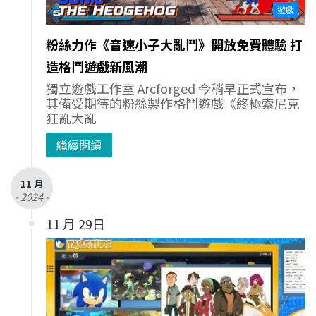
遊戲
粉絲力作《音速小子大亂鬥》開放免費體驗 打
造格鬥遊戲新風潮
獨立遊戲工作室 Arcforged 今稍早正式宣布，
其備受期待的粉絲製作格鬥遊戲《終極索尼克
狂亂大亂
繼續閱讀
11 月
- 2024 -
11 月 29日