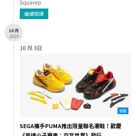
Squarep
繼續閱讀
10 月
- 2025 -
10 月 3日
遊戲
SEGA攜手PUMA推出限量聯名潮鞋！歡慶
《音速小子賽車：交叉世界》發行