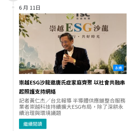
6 月 11日
永續
崇越ESG沙龍邀唐氏症家庭齊聚 以社會共融串
起照護支持網絡
記者黃仁杰／台北報導 半導體供應鏈整合服務
業者崇越科技持續擴大ESG布局，除了深耕永
續治理與環境議題
繼續閱讀