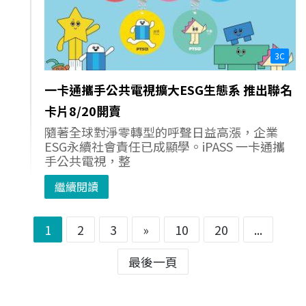
3C
一卡通攜手公共電視擴大ESG生態系 推出聯名
卡片8/20開賣
隨著全球對淨零轉型的呼聲日益高漲，企業
ESG永續社會責任已成顯學。iPASS 一卡通攜
手公共電視，整
繼續閱讀
1
2
3
»
10
20
...
最後一頁