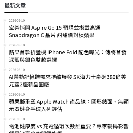
最新文章
2026-08-10
宏碁悄開 Aspire Go 15 預購並搭載高通
Snapdragon C 晶片 甜甜價對槓蘋果
2026-08-10
蘋果首款折疊機 iPhone Fold 配色曝光：傳將首發
深藍與銀色雙款選擇
2026-08-10
AI帶動記憶體需求持續爆發 SK海力士豪砸380億美
元蓋2座新晶圓廠
2026-08-10
蘋果擬重塑 Apple Watch 產品線：圓形錶面、無顯
示器健身手環入列評估
2026-08-10
電池健康度 vs 充電循環次數誰重要？專家親揭影響