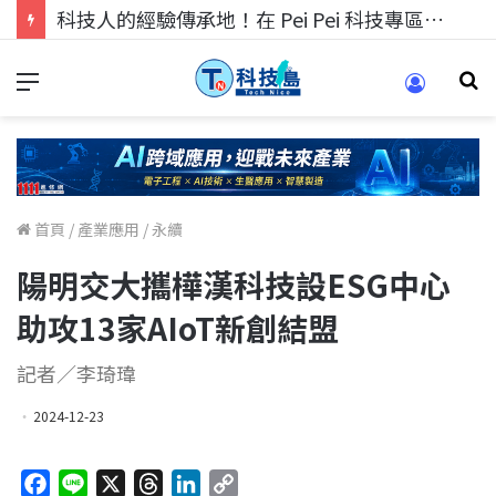
科技人找工作，就到TECH+ 科技專區!
首頁
/
產業應用
/
永續
陽明交大攜樺漢科技設ESG中心
助攻13家AIoT新創結盟
記者／李琦瑋
2024-12-23
F
L
X
T
L
C