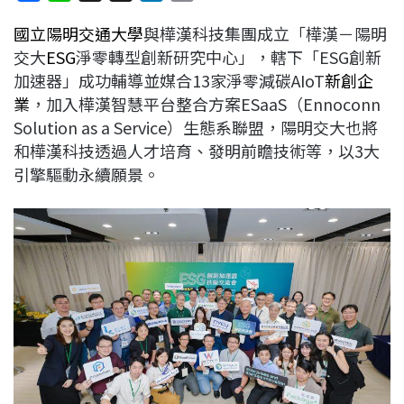
a
i
h
i
o
國立陽明交通大學
與樺漢科技集團成立「樺漢－陽明
c
n
r
n
p
交大
ESG
淨零轉型創新研究中心」，轄下「ESG創新
e
e
e
k
y
加速器」成功輔導並媒合13家淨零減碳AIoT
新創企
b
a
e
L
業
，加入樺漢智慧平台整合方案ESaaS（Ennoconn
o
d
d
i
Solution as a Service）生態系聯盟，陽明交大也將
o
s
I
n
和樺漢科技透過人才培育、發明前瞻技術等，以3大
k
n
k
引擎驅動永續願景。