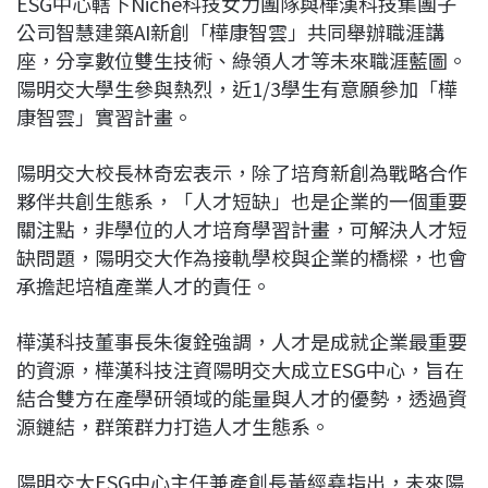
ESG中心轄下Niche科技女力團隊與樺漢科技集團子
公司智慧建築AI新創「樺康智雲」共同舉辦職涯講
座，分享數位雙生技術、綠領人才等未來職涯藍圖。
陽明交大學生參與熱烈，近1/3學生有意願參加「樺
康智雲」實習計畫。
陽明交大校長林奇宏表示，除了培育新創為戰略合作
夥伴共創生態系，「人才短缺」也是企業的一個重要
關注點，非學位的人才培育學習計畫，可解決人才短
缺問題，陽明交大作為接軌學校與企業的橋樑，也會
承擔起培植產業人才的責任。
樺漢科技董事長朱復銓強調，人才是成就企業最重要
的資源，樺漢科技注資陽明交大成立ESG中心，旨在
結合雙方在產學研領域的能量與人才的優勢，透過資
源鏈結，群策群力打造人才生態系。
陽明交大ESG中心主任兼產創長黃經堯指出，未來陽