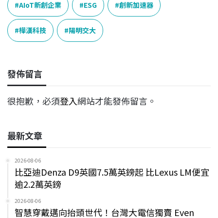
e
e
e
k
y
AIoT新創企業
ESG
創新加速器
b
a
e
L
o
d
d
i
樺漢科技
陽明交大
o
s
I
n
k
n
k
發佈留言
很抱歉，必須
登入
網站才能發佈留言。
最新文章
2026-08-06
比亞迪Denza D9英國7.5萬英鎊起 比Lexus LM便宜
逾2.2萬英鎊
2026-08-06
智慧穿戴邁向抬頭世代！台灣大電信獨賣 Even