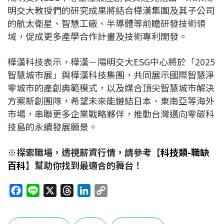
明交大教授們的研究成果將結合樺漢集團及其子公司
的航太衛星、智慧工廠、半導體等前瞻研發技術領
域，促成更多產學合作計畫及技術專利開發。
樺漢科技表示，樺漢－陽明交大ESG中心將於「2025
智慧城市展」與樺漢科技集團，共同展示國際智慧淨
零城市的產創典範模式，以及媒合頂尖智慧城市解決
方案新創團隊，希望未來能鏈結日本、東南亞等海外
市場，串聯更多企業戰略夥伴，推動台灣邁向零碳科
技島的永續發展願景。
※
探索職場，透視薪資行情，請參考【
科技類-
職缺
百科
】幫助你找到最適合的舞台！
F
L
X
T
L
C
a
i
h
i
o
c
n
r
n
p