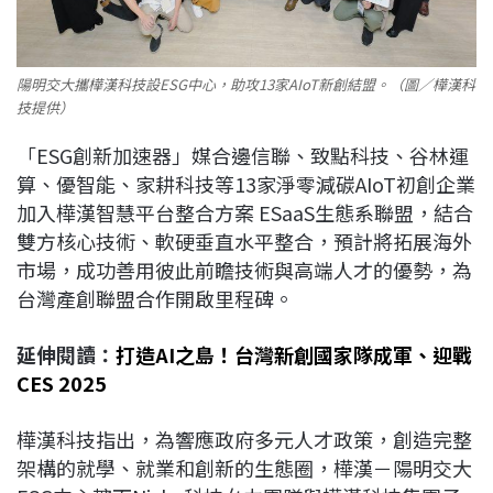
陽明交大攜樺漢科技設ESG中心，助攻13家AIoT新創結盟。（圖／樺漢科
技提供）
「ESG創新加速器」媒合邊信聯、致點科技、谷林運
算、優智能、家耕科技等13家淨零減碳AIoT初創企業
加入樺漢智慧平台整合方案 ESaaS生態系聯盟，結合
雙方核心技術、軟硬垂直水平整合，預計將拓展海外
市場，成功善用彼此前瞻技術與高端人才的優勢，為
台灣產創聯盟合作開啟里程碑。
延伸閱讀：
打造AI之島！台灣新創國家隊成軍、迎戰
CES 2025
樺漢科技指出，為響應政府多元人才政策，創造完整
架構的就學、就業和創新的生態圈，樺漢－陽明交大