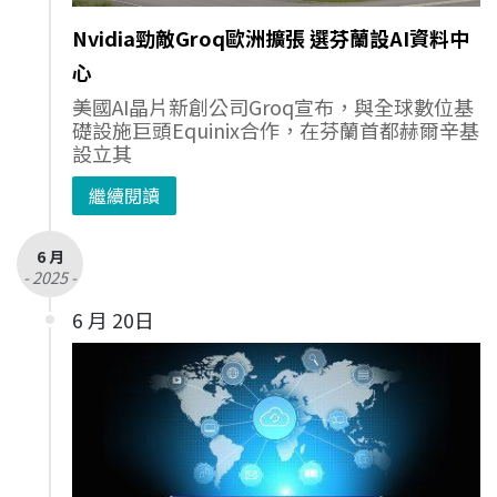
Nvidia勁敵Groq歐洲擴張 選芬蘭設AI資料中
心
美國AI晶片新創公司Groq宣布，與全球數位基
礎設施巨頭Equinix合作，在芬蘭首都赫爾辛基
設立其
繼續閱讀
6 月
- 2025 -
6 月 20日