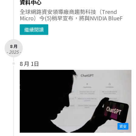
資料中心
全球網路資安領導廠商趨勢科技（Trend
Micro）今(5)稍早宣布，將與NVIDIA BlueF
繼續閱讀
8 月
- 2025 -
8 月 1日
資安