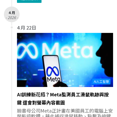
4 月
- 2026 -
4 月 22日
AI人工智慧
AI訓練新花招？Meta監測員工滑鼠軌跡與按
鍵 還會對螢幕內容截圖
臉書母公司Meta正計畫在美國員工的電腦上安
裝監控軟體，藉此捕捉滑鼠移動、點擊及按鍵