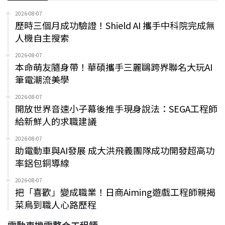
2026-08-07
歷時三個月成功驗證！Shield AI 攜手中科院完成無
人機自主搜索
2026-08-07
本命萌友隨身帶！華碩攜手三麗鷗跨界聯名大玩AI
筆電潮流美學
2026-08-07
開放世界音速小子幕後推手現身說法：SEGA工程師
給新鮮人的求職建議
2026-08-07
助電動車與AI發展 成大洪飛義團隊成功開發超高功
率鋁包銅導線
2026-08-07
把「喜歡」變成職業！日商Aiming遊戲工程師親揭
菜鳥到職人心路歷程