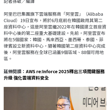
記者孫敬／編譯
c
n
r
n
p
e
e
e
k
y
阿里巴巴集團旗下雲端服務商「阿里雲」（Alibaba
b
a
e
L
Cloud）19日宣布，將於6月底前在韓國啟用其第二
o
d
d
i
座資料中心，這是阿里雲繼2022年在韓國建立首座資
o
s
I
n
料中心後的第二座重大基礎建設。先前，阿里雲宣布
k
n
k
將在5個國家：韓國、馬來西亞、墨西哥、泰國、菲
律賓設立新資料中心，隨著韓國第二座資料中心完成
後，阿里雲服務在全球已涵蓋9個區域、88個可用地
區。
延伸閱讀：
AWS re:Inforce 2025釋出三項關鍵服務
升級 強化雲端資料安全