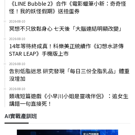
《LINE Bubble 2》合作《電影蠟筆小新：奇奇怪
怪！我的妖怪假期》送扭蛋券
2026-08-10
冥想不只放鬆身心 七天後「大腦連結明顯改變」
2026-08-10
14年等待終成真！科樂美正統續作《幻想水滸傳
STAR LEAP》手機版上市
2026-08-10
告別低脂迷思 研究發現「每日三份全脂乳品」體重
沒增加
2026-08-10
類魂短篇遊戲《小早川小姐是靈魂伴侶》：追女生
講錯一句直接死！
AI實戰產訓班