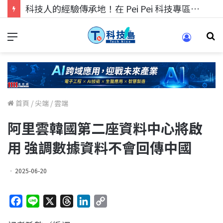
科技人找工作，就到TECH+ 科技專區!
首頁
/
尖端
/
雲端
阿里雲韓國第二座資料中心將啟
用 強調數據資料不會回傳中國
2025-06-20
F
L
X
T
L
C
a
i
h
i
o