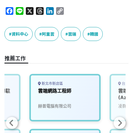
F
L
X
T
L
C
a
i
h
i
o
c
n
r
n
p
e
e
e
k
y
資料中心
阿里雲
雲端
韓國
b
a
e
L
o
d
d
i
o
s
I
n
推薦工作
k
n
k
新北市新店區
台北市
機房駐
雲端網路工程師
雲端軟
）
(Azur
赫普電腦有限公司
凌群電