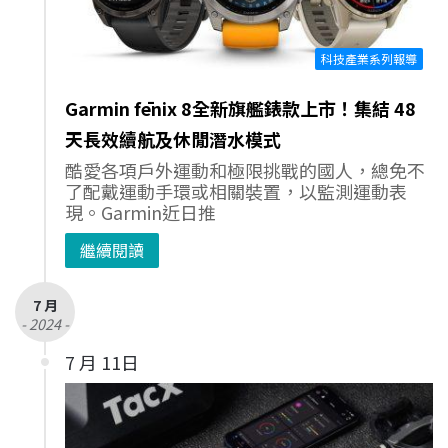
科技產業系列報導
Garmin fēnix 8全新旗艦錶款上市！集結 48
天長效續航及休閒潛水模式
酷愛各項戶外運動和極限挑戰的國人，總免不
了配戴運動手環或相關裝置，以監測運動表
現。Garmin近日推
繼續閱讀
7 月
- 2024 -
7 月 11日