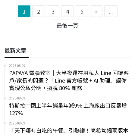
1
2
3
4
5
»
...
最後一頁
最新文章
2026-08-09
PAPAYA 電腦教室｜大半夜還在用私人 Line 回覆客
戶/家長的問題？「Line 官方帳號 + AI 助理」讓你
實現公私分明，擺脫 80% 雜務！
2026-08-09
特斯拉中國上半年銷量年減9% 上海廠出口反暴增
127%
2026-08-09
「天下哪有白吃的午餐」引熱議！高希均揭兩版本