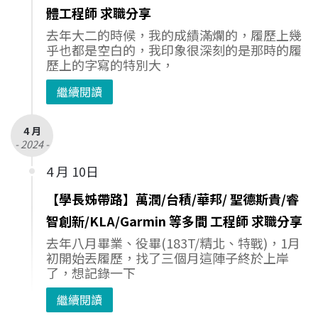
體工程師 求職分享
去年大二的時候，我的成績滿爛的，履歷上幾
乎也都是空白的，我印象很深刻的是那時的履
歷上的字寫的特別大，
繼續閱讀
4 月
- 2024 -
4 月 10日
【學長姊帶路】萬潤/台積/華邦/ 聖德斯貴/睿
智創新/KLA/Garmin 等多間 工程師 求職分享
去年八月畢業、役畢(183T/精北、特戰)，1月
初開始丟履歷，找了三個月這陣子終於上岸
了，想記錄一下
繼續閱讀