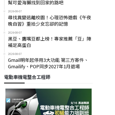
幫可愛海獺找到回家的路吧
2026-08-07
尋找異變逃離校園！心理恐怖遊戲《午夜
晚自習》重拾少女忘卻的記憶
2026-08-07
黑豆、鷹嘴豆都上榜！專家推薦「豆」陣
補足高蛋白
2026-08-07
Gmail明年起停用3大功能 第三方寄件、
Gmailify、POP同步2027年1月退場
電動車機電整合工程師