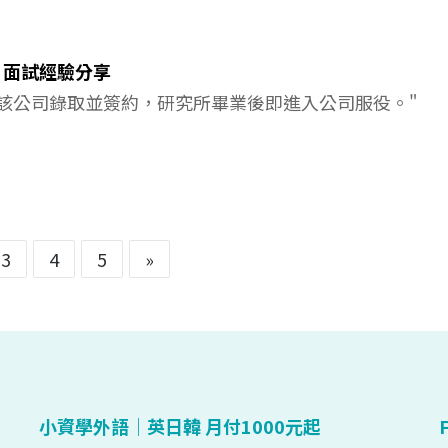
 面試經驗分享
該公司錄取並簽約，研究所畢業後即進入公司服役。"
3
4
5
»
小資學外語｜英日韓 月付1000元起