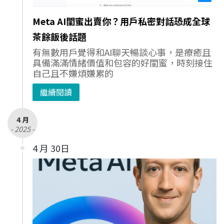
Meta AI閨蜜出賣你？用戶私密對話恐成全球
茶餘飯後話題
有無數用戶覺得和AI聊天暢談心事，是療癒且
具備滿滿情緒價值和包容的好閨蜜，時刻接住
自己且不嫌煩嫌累的
繼續閱讀
4 月
- 2025 -
4 月 30日