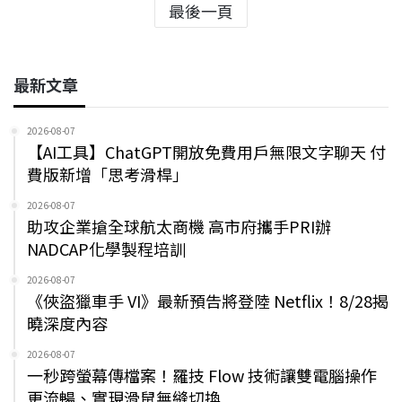
最後一頁
最新文章
2026-08-07
【AI工具】ChatGPT開放免費用戶無限文字聊天 付
費版新增「思考滑桿」
2026-08-07
助攻企業搶全球航太商機 高市府攜手PRI辦
NADCAP化學製程培訓
2026-08-07
《俠盜獵車手 VI》最新預告將登陸 Netflix！8/28揭
曉深度內容
2026-08-07
一秒跨螢幕傳檔案！羅技 Flow 技術讓雙電腦操作
更流暢、實現滑鼠無縫切換