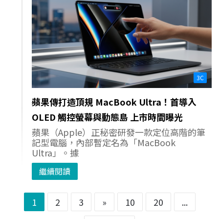
3C
蘋果傳打造頂規 MacBook Ultra！首導入
OLED 觸控螢幕與動態島 上市時間曝光
蘋果（Apple）正秘密研發一款定位高階的筆
記型電腦，內部暫定名為「MacBook
Ultra」。據
繼續閱讀
1
2
3
»
10
20
...