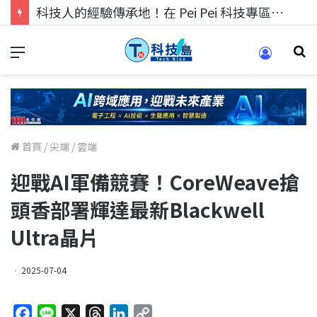
科技人的經驗傳承地！在 Pei Pei 科技專區，與學弟妹交流最硬核的技術
首頁
/
尖端
/
雲端
迎戰AI軍備競賽！CoreWeave搶
頭香部署輝達最新Blackwell
Ultra晶片
2025-07-04
F
L
X
T
L
C