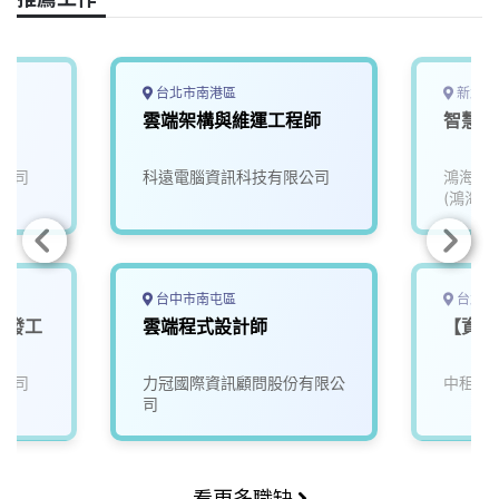
b
a
e
L
o
d
d
i
o
s
I
n
k
n
k
台北市南港區
新北市
師
雲端架構與維運工程師
智慧醫
公司
科遠電腦資訊科技有限公司
鴻海精
(鴻海)
台中市南屯區
台北市
開發工
雲端程式設計師
【資訊
公司
力冠國際資訊顧問股份有限公
中租迪
司
看更多職缺