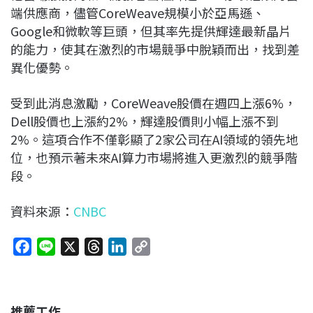
端供應商，儘管CoreWeave規模小於亞馬遜、
Google和微軟等巨頭，但其率先提供輝達最新晶片
的能力，使其在激烈的市場競爭中脫穎而出，找到差
異化優勢。
受到此消息激勵，CoreWeave股價在週四上漲6%，
Dell股價也上漲約2%，輝達股價則小幅上漲不到
2%。這項合作不僅彰顯了2家公司在AI領域的領先地
位，也預示著未來AI算力市場將進入更激烈的競爭階
段。
資料來源：
CNBC
F
L
X
T
L
C
a
i
h
i
o
c
n
r
n
p
e
e
e
k
y
推薦工作