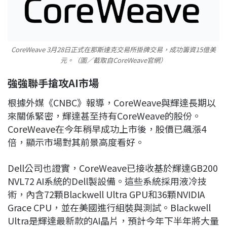
CoreWeave 3月28日正式在那斯達克交易所掛牌交易，成功籌資15億美
元。（圖／截取自CoreWeave官網）
強強聯手搶攻AI市場
根據外媒《CNBC》報導，CoreWeave與輝達長期以
來關係緊密，輝達甚至持有CoreWeave的股份。
CoreWeave在今年稍早成功上市後，股價已飆漲4
倍，顯示市場對其前景高度看好。
Dell公司也證實，CoreWeave已接收基於輝達GB200
NVL72 AI系統的Dell製設備。這些系統採用液冷技
術，內含72顆Blackwell Ultra GPU和36顆NVIDIA
Grace CPU，並在美國進行組裝與測試。Blackwell
Ultra是輝達最新款的AI晶片，預計今年下半年將大量