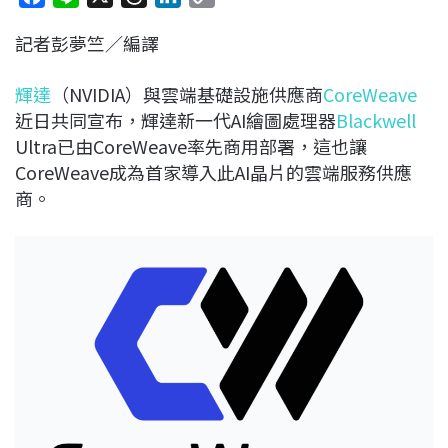
a
i
h
i
o
記者彭夢竺／編譯
c
n
r
n
p
e
e
e
k
y
輝達
（NVIDIA）與雲端基礎設施供應商
CoreWeave
b
a
e
L
近日共同宣布，輝達新一代AI繪圖處理器
Blackwell
o
d
d
i
Ultra已由CoreWeave率先商用部署，這也讓
o
s
I
n
CoreWeave成為首家導入此AI晶片的雲端服務供應
k
n
k
商。