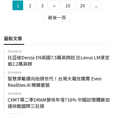
1
2
3
»
10
20
...
最後一頁
最新文章
2026-08-06
比亞迪Denza D9英國7.5萬英鎊起 比Lexus LM便宜
逾2.2萬英鎊
2026-08-06
智慧穿戴邁向抬頭世代！台灣大電信獨賣 Even
Realities AI 眼鏡套裝
2026-08-06
CXMT第二季DRAM營收年增716% 中國記憶體廠加
速挑戰國際三巨頭