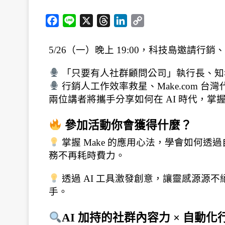
F
L
X
T
L
C
a
i
h
i
o
c
n
r
n
p
5/26（一）晚上 19:00，科技島邀請
e
e
e
k
y
b
a
e
L
 「只要有人社群顧問公司」執行長、知
o
d
d
i
 行銷人工作效率救星、Make.com 台灣
o
s
I
n
兩位講者將攜手分享如何在 AI 時代，
k
n
k
 參加活動你會獲得什麼？
 掌握 Make 的應用心法，學會如何
務不再耗時費力。
 透過 AI 工具激發創意，讓靈感源
手。
AI 加持的社群內容力 × 自