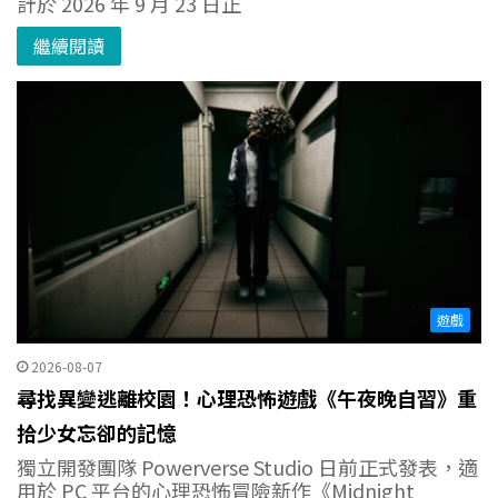
計於 2026 年 9 月 23 日正
繼續閱讀
遊戲
2026-08-07
尋找異變逃離校園！心理恐怖遊戲《午夜晚自習》重
拾少女忘卻的記憶
獨立開發團隊 Powerverse Studio 日前正式發表，適
用於 PC 平台的心理恐怖冒險新作《Midnight