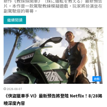
新作《教妹妹開車》（妹に運転を教える）最新預告
片。本作是一款駕駛教練模擬遊戲，玩家將扮演坐在
副駕駛座的哥哥，
繼續閱讀
遊戲
2026-08-07
《俠盜獵車手 VI》最新預告將登陸 Netflix！8/28揭
曉深度內容