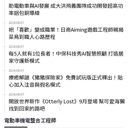
助電動車與AI發展 成大洪飛義團隊成功開發超高功
率鋁包銅導線
2026-08-07
把「喜歡」變成職業！日商Aiming遊戲工程師親揭
菜鳥到職人心路歷程
2026-08-07
每5人就有1位長者！中保科技秀AI智慧照顧 打造居
家守護新模式
2026-08-07
療癒解謎《豬豬探險家》免費試玩版正式釋出！貼
心加入注音與假名模式
2026-08-07
開放世界新作《Otterly Lost》9月登場 幫可愛海獺
找到回家的路吧
電動車機電整合工程師