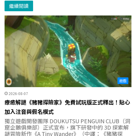
繼續閱讀
遊戲
2026-08-07
療癒解謎《豬豬探險家》免費試玩版正式釋出！貼心
加入注音與假名模式
獨立遊戲開發團隊 DOUKUTSU PENGUIN CLUB（洞
窟企鵝俱樂部）正式宣布，旗下研發中的 3D 探索解
謎冒險新作《A Tiny Wander》（中譯：《豬豬探