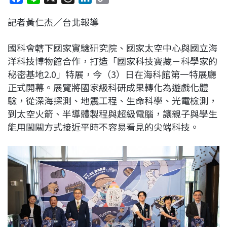
a
i
h
i
o
記者黃仁杰／台北報導
c
n
r
n
p
e
e
e
k
y
國科會轄下國家實驗研究院、國家太空中心與國立海
b
a
e
L
洋科技博物館合作，打造「國家科技寶藏－科學家的
o
d
d
i
秘密基地2.0」特展，今（3）日在海科館第一特展廳
o
s
I
n
正式開幕。展覽將國家級科研成果轉化為遊戲化體
k
n
k
驗，從深海探測、地震工程、生命科學、光電檢測，
到太空火箭、半導體製程與超級電腦，讓親子與學生
能用闖關方式接近平時不容易看見的尖端科技。