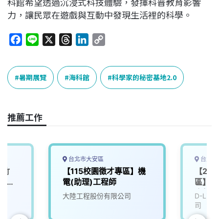
科館希望透過沉浸式科技體驗，發揮科普教育影響
力，讓民眾在遊戲與互動中發現生活裡的科學。
F
L
X
T
L
C
a
i
h
i
o
c
n
r
n
p
e
e
e
k
y
暑期展覽
海科館
科學家的秘密基地2.0
b
a
e
L
o
d
d
i
o
s
I
n
推薦工作
k
n
k
台北市大安區
台北市
新竹
【115校園徵才專區】機
【20
動化設
電(助理)工程師
區】-
會新鮮
大陸工程股份有限公司
D-Li
司