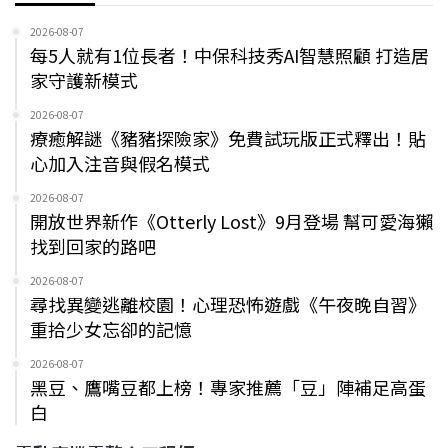
2026-08-07
每5人就有1位長者！中保科技秀AI智慧照顧 打造居
家守護新模式
2026-08-07
療癒解謎《豬豬探險家》免費試玩版正式釋出！貼
心加入注音與假名模式
2026-08-07
開放世界新作《Otterly Lost》9月登場 幫可愛海獺
找到回家的路吧
2026-08-07
尋找異變逃離校園！心理恐怖遊戲《午夜晚自習》
重拾少女忘卻的記憶
2026-08-07
黑豆、鷹嘴豆都上榜！專家推薦「豆」陣補足高蛋
白