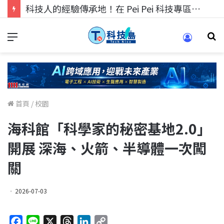
科技人的經驗傳承地！在 Pei Pei 科技專區，與學弟妹交流最硬核的技術
首頁
/
校園
海科館「科學家的秘密基地2.0」
開展 深海、火箭、半導體一次闖
關
2026-07-03
F
L
X
T
L
C