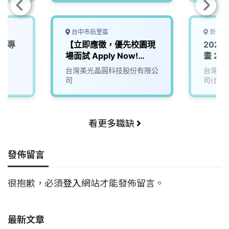
台中市后里區
新竹縣
le專
【立即應徵，優先校園現
202
場面試 Apply Now!
畫 202
Campus Interview First
AO Pr
台灣美光晶圓科技股份有限公
台灣積
】2026 Spring Campus
司
司(台積
Hiring 春季校園徵才專區
看更多職缺
發佈留言
很抱歉，必須
登入
網站才能發佈留言。
最新文章