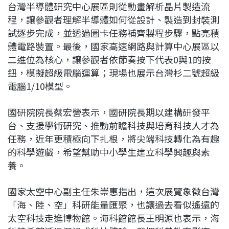
台灣半導體研究中心展區則從動畫解析晶片製造流
程，讓參觀者理解半導體如何從設計、製造到封裝測
試逐步完成，並透過圖卡任務補齊製程步驟，點亮積
體電路裝置。最後，國家高速網路與計算中心展區以
二進位為核心，讓參觀者依節奏按下代表0與1的按
鈕，模擬超級電腦運算；現場也展示台灣杉二號超級
電腦1/10模型。
國研院院長蔡宏營表示，國研院長期以建構研發平
台、支援學術研究、推動前瞻科技與培育科技人才為
任務，近年更積極向下扎根，將尖端科技轉化為有趣
的科學遊戲，希望幫助中小學生建立科學興趣與素
養。
國家太空中心副主任朱崇惠指出，這次展覽象徵台灣
「海、陸、空」科研能量匯聚，也讓過去看似遙遠的
太空科技走進博物館。海科館館長王明源也表示，海