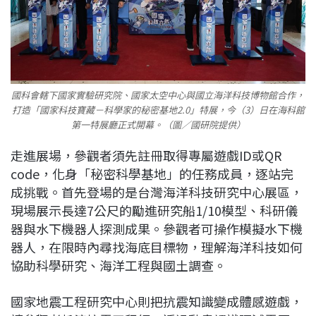
國科會轄下國家實驗研究院、國家太空中心與國立海洋科技博物館合作，
打造「國家科技寶藏－科學家的秘密基地2.0」特展，今（3）日在海科館
第一特展廳正式開幕。（圖／國研院提供）
走進展場，參觀者須先註冊取得專屬遊戲ID或QR
code，化身「秘密科學基地」的任務成員，逐站完
成挑戰。首先登場的是台灣海洋科技研究中心展區，
現場展示長達7公尺的勵進研究船1/10模型、科研儀
器與水下機器人探測成果。參觀者可操作模擬水下機
器人，在限時內尋找海底目標物，理解海洋科技如何
協助科學研究、海洋工程與國土調查。
國家地震工程研究中心則把抗震知識變成體感遊戲，