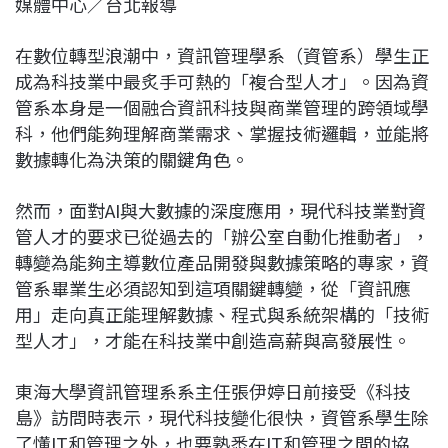
媒體中心／台北報導
c
n
r
n
p
e
e
e
k
y
在數位轉型浪潮中，資訊管理學系（資管系）學生正
b
a
e
L
成為科技業中最炙手可熱的「複合型人才」。因為資
o
d
d
i
管系本身是一個融合資訊科技與商業管理的跨領域學
o
s
I
n
科，他們能夠理解商業需求、掌握技術邏輯，並能將
k
n
k
數據轉化為決策的關鍵角色。
然而，面對AI與大數據的深度應用，現代科技業對資
管人才的要求已從過去的「辦公室自動化推動者」，
轉變為能夠主導數位產品開發與數據策略的專家，資
管系畢業生必須認知到這項關鍵轉變，從「資訊應
用」走向真正能理解數據、程式與系統架構的「技術
型人才」，才能在科技業中創造高薪與高發展性。
東海大學資訊管理系系主任張伊婷日前接受《科技
島》訪問時表示，現代科技變化很快，資管系學生除
了懂IT和管理之外，也要熟悉在IT和管理之間的協