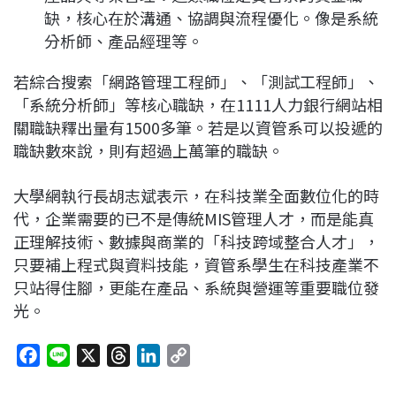
缺，核心在於溝通、協調與流程優化。像是系統
分析師、產品經理等。
若綜合搜索「網路管理工程師」、「測試工程師」、
「系統分析師」等核心職缺，在1111人力銀行網站相
關職缺釋出量有1500多筆。若是以資管系可以投遞的
職缺數來說，則有超過上萬筆的職缺。
大學網執行長胡志斌表示，在科技業全面數位化的時
代，企業需要的已不是傳統MIS管理人才，而是能真
正理解技術、數據與商業的「科技跨域整合人才」，
只要補上程式與資料技能，資管系學生在科技產業不
只站得住腳，更能在產品、系統與營運等重要職位發
光。
F
L
X
T
L
C
a
i
h
i
o