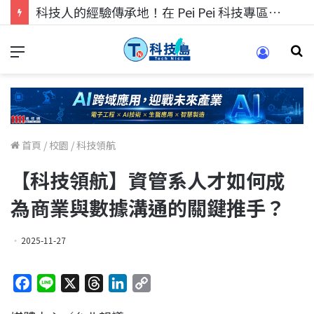
科技人找工作，就到TECH+ 科技專區!
首頁
/
校園
/
科技領航
【科技領航】資管系人才如何成
為商業與數據溝通的關鍵推手？
2025-11-27
F
L
X
T
L
C
a
i
h
i
o