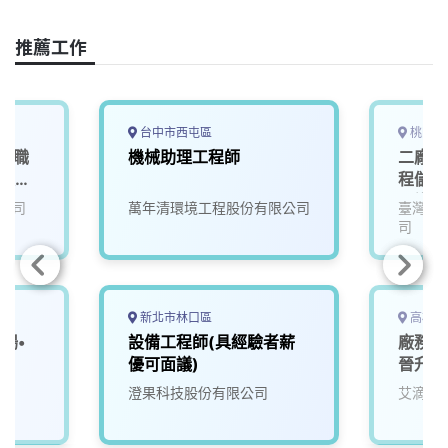
c
n
r
n
p
e
e
e
k
y
推薦工作
b
a
e
L
o
d
d
i
o
s
I
n
k
n
k
台中市西屯區
桃園市
地標職
機械助理工程師
二廠區
融服務
程儲備
另議，
公司
萬年清環境工程股份有限公司
臺灣永
班津貼
司
員工宿
新北市林口區
高雄市
場•
設備工程師(具經驗者薪
廠務工
門
優可面議)
晉升明
澄果科技股份有限公司
艾滴科