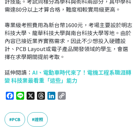
計技能。考試同樣分為學科與術科兩部分，其中學科
需達80分以上才算合格，難度相較實用級更高。
專業級考照費用為新台幣1600元，考場主要設於明志
科技大學、龍華科技大學與南台科技大學等地。由於
內容已接近業界實務需求，因此不少想投入硬體設
計、PCB Layout或電子產品開發領域的學生，會選
擇在求學期間提前考取。
延伸閱讀：
AI、電動車時代來了！電機工程系職涯轉
變 科技業最看重「這些」能力
F
L
X
T
L
C
a
i
h
i
o
c
n
r
n
p
e
e
e
k
y
PCB
證照
b
a
e
L
o
d
d
i