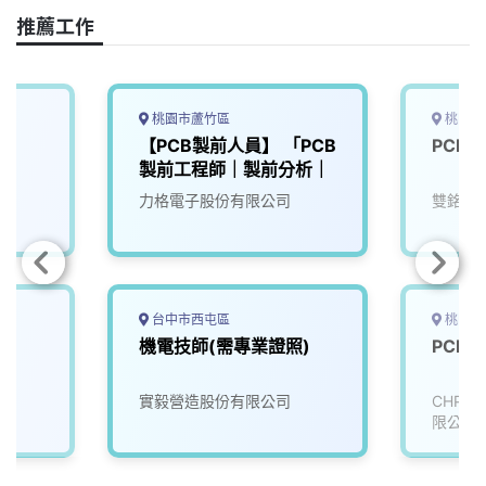
o
s
I
n
推薦工作
k
n
k
桃園市蘆竹區
桃園市
【PCB製前人員】 「PCB
PCB
製前工程師｜製前分析｜
力格電子股份有限公司
雙銘工
台中市西屯區
桃園市
機電技師(需專業證照)
PCB
實毅營造股份有限公司
CHPT
限公司