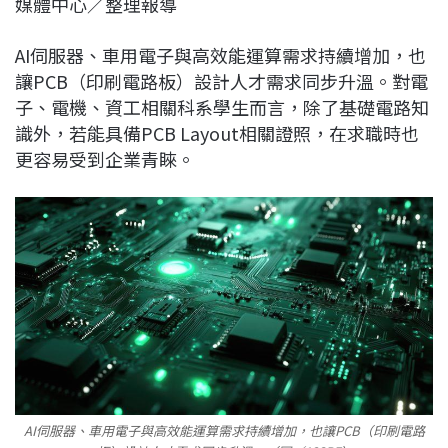
媒體中心／整理報導
c
n
r
n
p
e
e
e
k
y
AI伺服器、車用電子與高效能運算需求持續增加，也
b
a
e
L
讓PCB（印刷電路板）設計人才需求同步升溫。對電
o
d
d
i
子、電機、資工相關科系學生而言，除了基礎電路知
o
s
I
n
識外，若能具備PCB Layout相關證照，在求職時也
k
n
k
更容易受到企業青睞。
AI伺服器、車用電子與高效能運算需求持續增加，也讓PCB（印刷電路