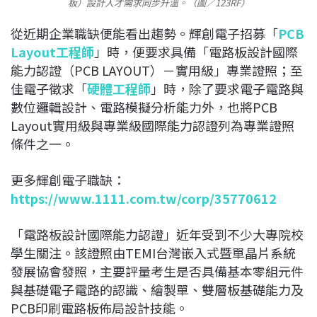
板）設計人才需求同步升溫。（圖／123RF）
從近期企業職缺便能看出趨勢。輝創電子招募「
PCB
Layout工程師
」時，便要求具備「電路板設計國際
能力認證（PCB LAYOUT）－實用級」專業證照；至
佳電子徵求「
硬體工程師
」時，除了要求電子電路與
數位邏輯設計、電路模擬分析能力外，也將PCB
Layout實用級與專業級國際能力認證列為專業證照
條件之一。
更多輝創電子職缺：
https://www.1111.com.tw/corp/35770612
「電路板設計國際能力認證」近年受到不少大專院校
學生關注。該證照由TEMI台灣嵌入式暨單晶片系統
發展協會發照，主要評量考生是否具備基本零組元件
與基礎電子電路的認識、繪製單、雙層板基礎能力及
PCB印刷電路板佈局設計技能。