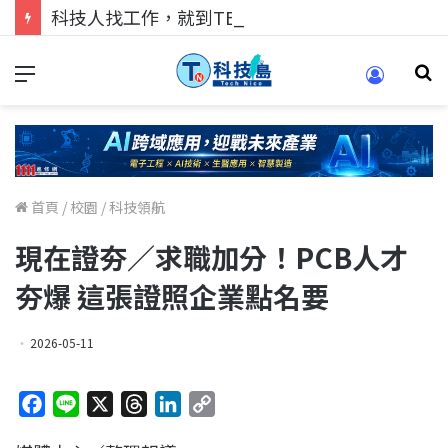
科技人找工作，就到TECH+ 科技專區!
首頁
/
校園
/
科技領航
現在證夯／求職加分！PCB人才
夯爆 這張證照企業點名要
2026-05-11
F
L
X
T
L
C
a
i
h
i
o