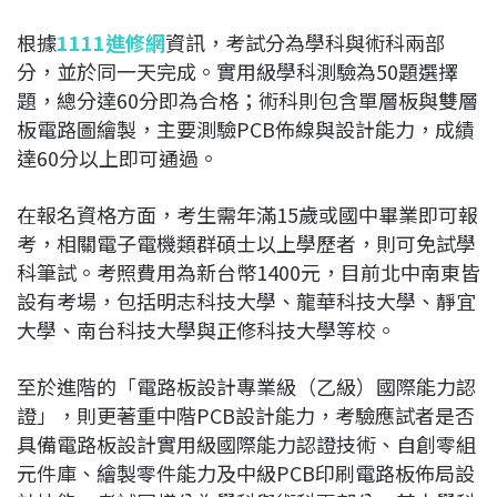
根據
1111進修網
資訊，考試分為學科與術科兩部
分，並於同一天完成。實用級學科測驗為50題選擇
題，總分達60分即為合格；術科則包含單層板與雙層
板電路圖繪製，主要測驗PCB佈線與設計能力，成績
達60分以上即可通過。
在報名資格方面，考生需年滿15歲或國中畢業即可報
考，相關電子電機類群碩士以上學歷者，則可免試學
科筆試。考照費用為新台幣1400元，目前北中南東皆
設有考場，包括明志科技大學、龍華科技大學、靜宜
大學、南台科技大學與正修科技大學等校。
至於進階的「電路板設計專業級（乙級）國際能力認
證」，則更著重中階PCB設計能力，考驗應試者是否
具備電路板設計實用級國際能力認證技術、自創零組
元件庫、繪製零件能力及中級PCB印刷電路板佈局設