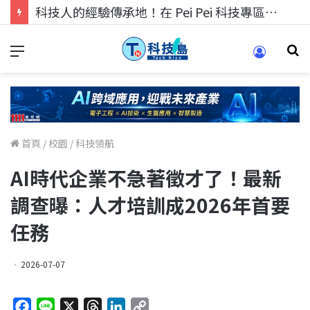
科技人的經驗傳承地！在 Pei Pei 科技專區，與學弟妹交流最硬核的技術
首頁
/
校園
/
科技領航
AI時代企業不急著徵才了！最新
調查曝：人才培訓成2026年首要
任務
2026-07-07
F
L
X
T
L
C