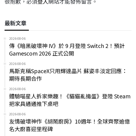
很抱歉，必須
登入
網站才能發佈留言。
最新文章
2026-08-06
傳《暗黑破壞神 IV》於 9 月登陸 Switch 2！預計
Gamescom 2026 正式公開
2026-08-06
馬斯克稱SpaceX只用輝達晶片 蘇姿丰淡定回應：
期待長期合作
2026-08-06
體驗喵星人拆家樂趣！《貓貓亂搗蛋》登陸 Steam
把家具通通推下桌吧
2026-08-06
友情破壞神作《胡鬧廚房》10週年！全球齊聚逾億
名大廚喜迎里程碑