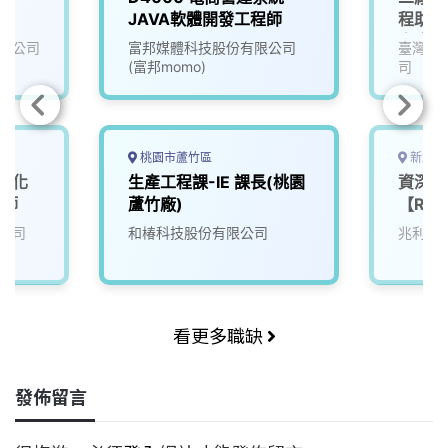
JAVA軟體開發工程師
程助理
宿舍)
限公司
富邦媒體科技股份有限公司
臺灣永
外生！
(富邦momo)
司
驗者薪
金、輪
日)
桃園市蘆竹區
新北市
】化
生產工程課-IE 課長(桃園
資深機
程師
蘆竹廠)
【RD
公司
和椿科技股份有限公司
兆利科
看更多職缺
發佈留言