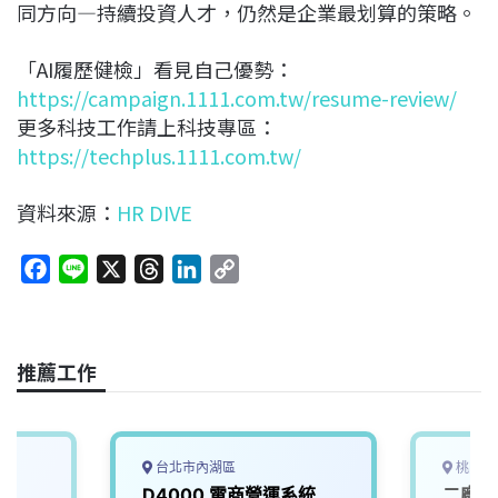
同方向—持續投資人才，仍然是企業最划算的策略。
「AI履歷健檢」看見自己優勢：
https://campaign.1111.com.tw/resume-review/
更多科技工作請上科技專區：
https://techplus.1111.com.tw/
資料來源：
HR DIVE
F
L
X
T
L
C
a
i
h
i
o
c
n
r
n
p
e
e
e
k
y
推薦工作
b
a
e
L
o
d
d
i
o
s
I
n
k
n
k
台北市內湖區
桃園市
D4000 電商營運系統
二廠區