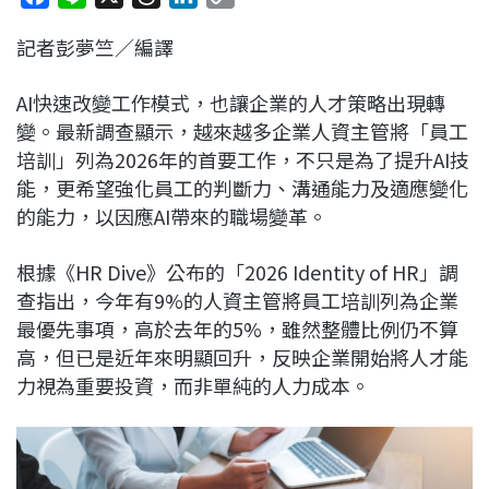
a
i
h
i
o
記者彭夢竺／編譯
c
n
r
n
p
e
e
e
k
y
AI快速改變工作模式，也讓企業的人才策略出現轉
b
a
e
L
變。最新調查顯示，越來越多企業人資主管將「員工
o
d
d
i
培訓」列為2026年的首要工作，不只是為了提升AI技
o
s
I
n
能，更希望強化員工的判斷力、溝通能力及適應變化
k
n
k
的能力，以因應AI帶來的職場變革。
根據《HR Dive》公布的「2026 Identity of HR」調
查指出，今年有9%的人資主管將員工培訓列為企業
最優先事項，高於去年的5%，雖然整體比例仍不算
高，但已是近年來明顯回升，反映企業開始將人才能
力視為重要投資，而非單純的人力成本。