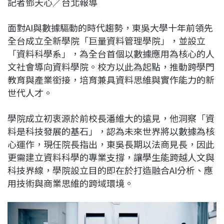
記者鄧天心／台北報導
c
n
r
n
p
e
e
e
k
y
面對AI與數據驅動的時代趨勢，東吳大學十年前領先
b
a
e
L
全台成立全新學院「巨量資料管理學院」，並設立
o
d
d
i
「資料科學系」，為全台首個以數據應用為核心的人
o
s
I
n
文社會導向資料學院。校方以此為起點，推動跨學門
k
n
k
教育與產業銜接，培育兼具資料思維與實作能力的新
世代人才。
學院成立初衷源於前校長潘維大的遠見，他洞察「資
料是科技發展的基石」，認為未來世界將以數據為核
心運作，現任院長指出，東吳長期以法商見長，因此
更需建立資料科學的專業支撐，讓學生能跨越人文與
科技界線，學院設立目的即在於打造融合AI分析、應
用技術與商業思維的跨域環境。