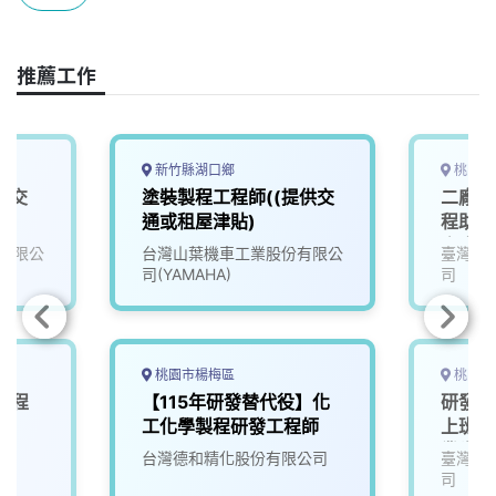
b
a
e
L
o
d
d
i
o
s
I
n
推薦工作
k
n
k
新竹縣湖口鄉
桃園市
供交
塗裝製程工程師((提供交
二廠區
通或租屋津貼)
程助理
宿舍)
有限公
台灣山葉機車工業股份有限公
臺灣永
外生！
司(YAMAHA)
司
驗者薪
金、輪
日)
桃園市楊梅區
桃園市
工程
【115年研發替代役】化
研發工
工化學製程研發工程師
上班8
業生、
院
台灣德和精化股份有限公司
臺灣永
司