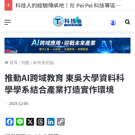
科技人找工作，就到TECH+ 科技專區!
首頁
/
校園
/
系所長的話
推動AI跨域教育 東吳大學資料科
學學系結合產業打造實作環境
2025-12-05
F
L
X
T
L
C
a
i
h
i
o