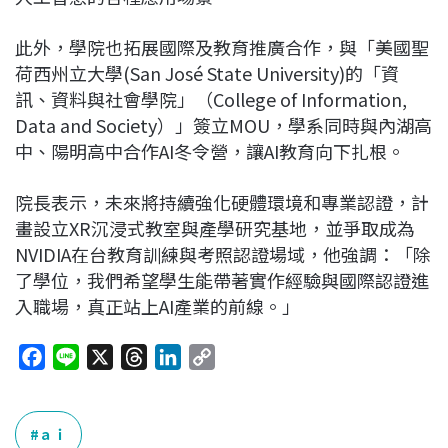
此外，學院也拓展國際及教育推廣合作，與「美國聖
荷西州立大學(San José State University)的「資
訊、資料與社會學院」（College of Information,
Data and Society）」簽立MOU，學系同時與內湖高
中、陽明高中合作AI冬令營，讓AI教育向下扎根。
院長表示，未來將持續強化硬體環境和專業認證，計
畫設立XR沉浸式教室與產學研究基地，並爭取成為
NVIDIA在台教育訓練與考照認證場域，他強調：「除
了學位，我們希望學生能帶著實作經驗與國際認證進
入職場，真正站上AI產業的前線。」
F
L
X
T
L
C
a
i
h
i
o
c
n
r
n
p
e
e
e
k
y
ａｉ