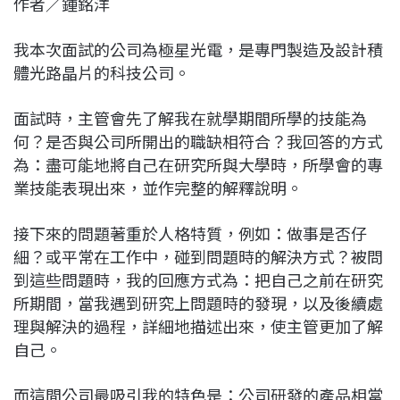
作者／鍾銘洋
c
n
r
n
p
e
e
e
k
y
我本次面試的公司為極星光電，是專門製造及設計積
b
a
e
L
體光路晶片的科技公司。
o
d
d
i
o
s
I
n
面試時，主管會先了解我在就學期間所學的技能為
k
n
k
何？是否與公司所開出的職缺相符合？我回答的方式
為：盡可能地將自己在研究所與大學時，所學會的專
業技能表現出來，並作完整的解釋說明。
接下來的問題著重於人格特質，例如：做事是否仔
細？或平常在工作中，碰到問題時的解決方式？被問
到這些問題時，我的回應方式為：把自己之前在研究
所期間，當我遇到研究上問題時的發現，以及後續處
理與解決的過程，詳細地描述出來，使主管更加了解
自己。
而這間公司最吸引我的特色是：公司研發的產品相當