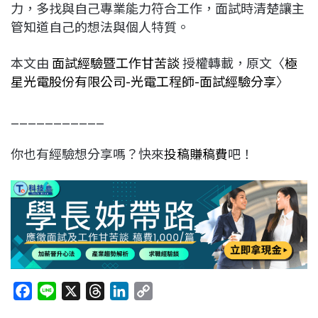
力，多找與自己專業能力符合工作，面試時清楚讓主
管知道自己的想法與個人特質。
本文由
面試經驗暨工作甘苦談
授權轉載，原文〈
極
星光電股份有限公司-光電工程師-面試經驗分享
〉
___________
你也有經驗想分享嗎？快來
投稿賺稿費
吧！
F
L
X
T
L
C
a
i
h
i
o