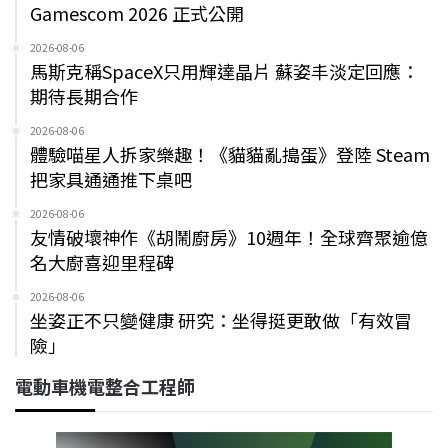
Gamescom 2026 正式公開
2026-08-06
馬斯克稱SpaceX只用輝達晶片 蘇姿丰淡定回應：
期待長期合作
2026-08-06
體驗喵星人拆家樂趣！《貓貓亂搗蛋》登陸 Steam
把家具通通推下桌吧
2026-08-06
友情破壞神作《胡鬧廚房》10週年！全球齊聚逾億
名大廚喜迎里程碑
2026-08-06
坐姿正不只變健康 研究：坐得挺更敢做「有效冒
險」
電動車機電整合工程師