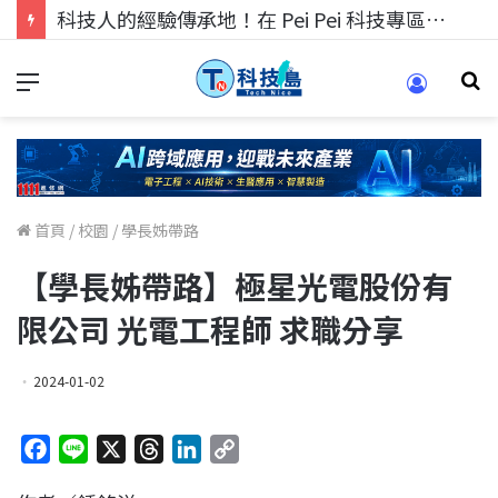
科技人找工作，就到TECH+ 科技專區!
首頁
/
校園
/
學長姊帶路
【學長姊帶路】極星光電股份有
限公司 光電工程師 求職分享
2024-01-02
F
L
X
T
L
C
a
i
h
i
o