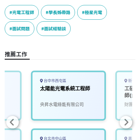
c
n
r
n
p
e
e
e
k
y
光電工程師
學長姊帶路
極星光電
b
a
e
L
o
d
d
i
面試問題
面試經驗談
o
s
I
n
k
n
k
推薦工作
台中市西屯區
新竹縣
太陽能光電系統工程師
工研院
師(約聘
央昇水電綠能有限公司
財團法
台北市中山區
嘉義縣