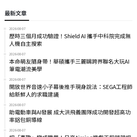
最新文章
2026-08-07
歷時三個月成功驗證！Shield AI 攜手中科院完成無
人機自主搜索
2026-08-07
本命萌友隨身帶！華碩攜手三麗鷗跨界聯名大玩AI
筆電潮流美學
2026-08-07
開放世界音速小子幕後推手現身說法：SEGA工程師
給新鮮人的求職建議
2026-08-07
助電動車與AI發展 成大洪飛義團隊成功開發超高功
率鋁包銅導線
2026-08-07