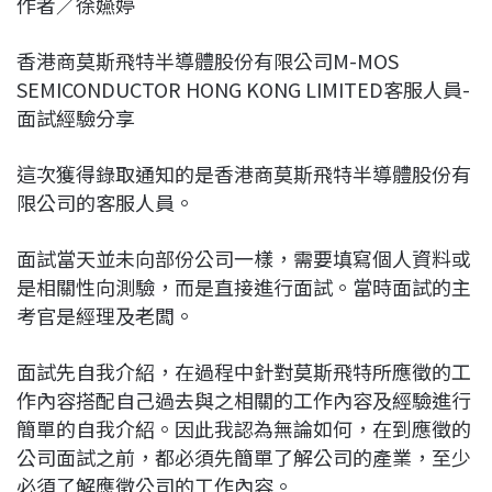
作者／徐嬿婷
c
n
r
n
p
e
e
e
k
y
香港商莫斯飛特半導體股份有限公司M-MOS
b
a
e
L
SEMICONDUCTOR HONG KONG LIMITED客服人員-
o
d
d
i
面試經驗分享
o
s
I
n
k
n
k
這次獲得錄取通知的是香港商莫斯飛特半導體股份有
限公司的客服人員。
面試當天並未向部份公司一樣，需要填寫個人資料或
是相關性向測驗，而是直接進行面試。當時面試的主
考官是經理及老闆。
面試先自我介紹，在過程中針對莫斯飛特所應徵的工
作內容搭配自己過去與之相關的工作內容及經驗進行
簡單的自我介紹。因此我認為無論如何，在到應徵的
公司面試之前，都必須先簡單了解公司的產業，至少
必須了解應徵公司的工作內容。