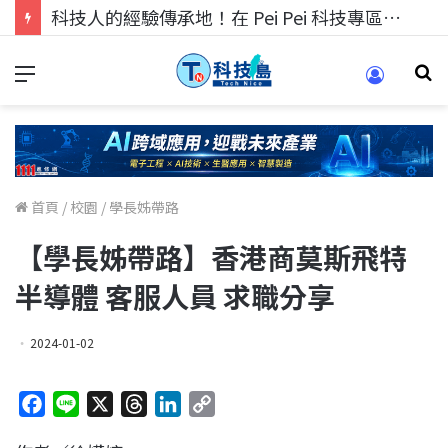
科技人找工作，就到TECH+ 科技專區!
首頁
/
校園
/
學長姊帶路
【學長姊帶路】香港商莫斯飛特
半導體 客服人員 求職分享
2024-01-02
F
L
X
T
L
C
a
i
h
i
o