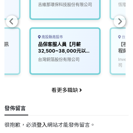
吉維那環保科技股份有限公司
恆隆行
南投縣南投市
台北市
可視訊
品保客服人員【月薪
【視訊
32,500~38,000元以
程師(
上，依經驗核薪】
台灣銅箔股份有限公司
Inve
司
看更多職缺
發佈留言
很抱歉，必須
登入
網站才能發佈留言。