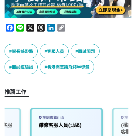
F
L
X
T
L
C
a
i
h
i
o
c
n
r
n
p
e
e
e
k
y
學長姊帶路
客服人員
面試問題
b
a
e
L
o
d
d
i
面試經驗談
香港商莫斯飛特半導體
o
s
I
n
k
n
k
推薦工作
桃園市龜山區
桃園市
保客服
維修客服人員(北區)
(桃園
客服人