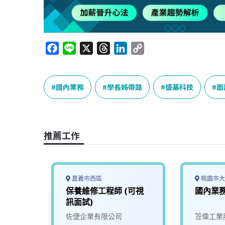
F
L
X
T
L
C
a
i
h
i
o
c
n
r
n
p
e
e
e
k
y
國內業務
學長姊帶路
盛基科技
面
b
a
e
L
o
d
d
i
o
s
I
n
推薦工作
k
n
k
嘉義市西區
桃園市大
中
保養維修工程師 (可視
國內業
訊面試)
司
佐倢企業有限公司
笠偉工業