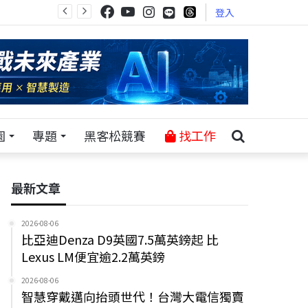
登入
園
專題
黑客松競賽
找工作
最新文章
2026-08-06
比亞迪Denza D9英國7.5萬英鎊起 比
Lexus LM便宜逾2.2萬英鎊
2026-08-06
智慧穿戴邁向抬頭世代！台灣大電信獨賣