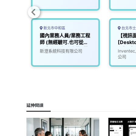
新北市中和區
台北市士
(可視
國內業務人員/業務工程
【視訊
師 (無經驗可.也可從助
[Desk
理先學習.保障底薪+獎
程師/資
新澄系統科技有限公司
Inven
金另計~)
公司
延伸閱讀