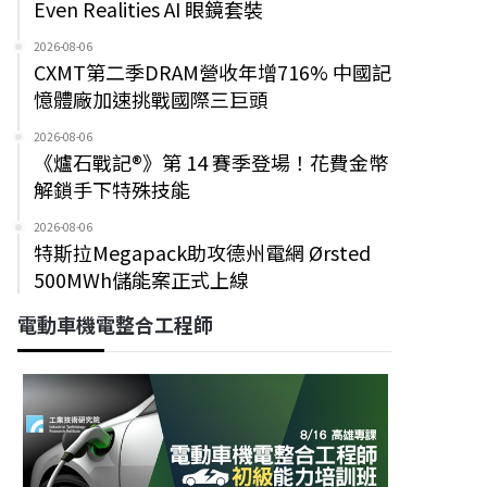
Even Realities AI 眼鏡套裝
2026-08-06
CXMT第二季DRAM營收年增716% 中國記
憶體廠加速挑戰國際三巨頭
2026-08-06
《爐石戰記®》第 14 賽季登場！花費金幣
解鎖手下特殊技能
2026-08-06
特斯拉Megapack助攻德州電網 Ørsted
500MWh儲能案正式上線
電動車機電整合工程師