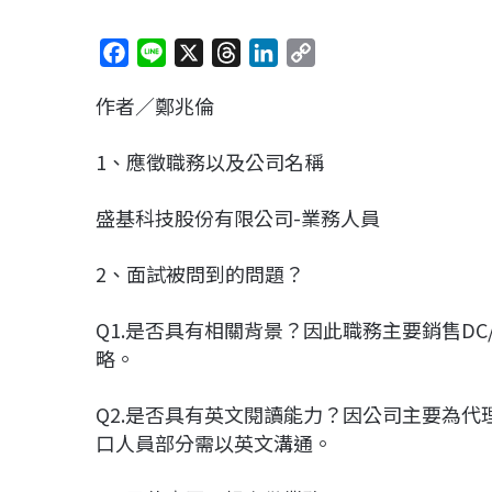
F
L
X
T
L
C
a
i
h
i
o
作者／鄭兆倫
c
n
r
n
p
e
e
e
k
y
1、應徵職務以及公司名稱
b
a
e
L
o
d
d
i
盛基科技股份有限公司-業務人員
o
s
I
n
k
n
k
2、面試被問到的問題？
Q1.是否具有相關背景？因此職務主要銷售DC/
略。
Q2.是否具有英文閱讀能力？因公司主要為
口人員部分需以英文溝通。