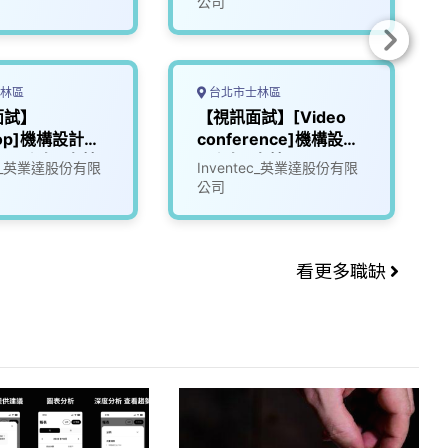
公司
林區
台北市士林區
面試】
【視訊面試】[Video
top]機構設計工
conference]機構設計
深工程師(士林)
工程師(士林)
tec_英業達股份有限
Inventec_英業達股份有限
公司
看更多職缺