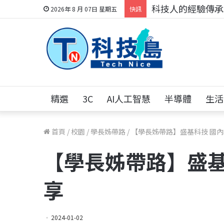
科技人的經驗傳承地
2026年 8 月 07日 星期五
快訊
精選
3C
AI人工智慧
半導體
生活
首頁
/
校園
/
學長姊帶路
/
【學長姊帶路】盛基科技 國內
【學長姊帶路】盛基
享
2024-01-02