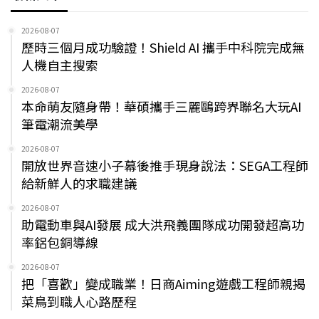
2026-08-07
歷時三個月成功驗證！Shield AI 攜手中科院完成無
人機自主搜索
2026-08-07
本命萌友隨身帶！華碩攜手三麗鷗跨界聯名大玩AI
筆電潮流美學
2026-08-07
開放世界音速小子幕後推手現身說法：SEGA工程師
給新鮮人的求職建議
2026-08-07
助電動車與AI發展 成大洪飛義團隊成功開發超高功
率鋁包銅導線
2026-08-07
把「喜歡」變成職業！日商Aiming遊戲工程師親揭
菜鳥到職人心路歷程