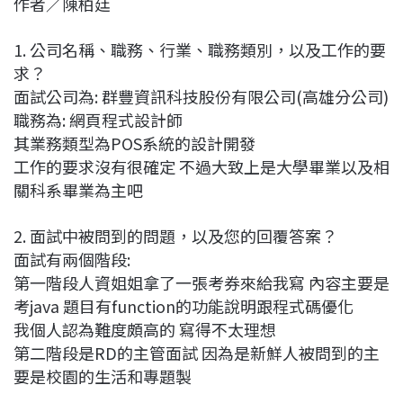
作者／陳柏廷
c
n
r
n
p
e
e
e
k
y
1. 公司名稱、職務、行業、職務類別，以及工作的要
b
a
e
L
求？
o
d
d
i
面試公司為: 群豐資訊科技股份有限公司(高雄分公司)
o
s
I
n
職務為: 網頁程式設計師
k
n
k
其業務類型為POS系統的設計開發
工作的要求沒有很確定 不過大致上是大學畢業以及相
關科系畢業為主吧
2. 面試中被問到的問題，以及您的回覆答案？
面試有兩個階段:
第一階段人資姐姐拿了一張考券來給我寫 內容主要是
考java 題目有function的功能說明跟程式碼優化
我個人認為難度頗高的 寫得不太理想
第二階段是RD的主管面試 因為是新鮮人被問到的主
要是校園的生活和專題製