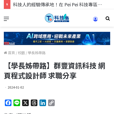
科技人找工作，就到TECH+ 科技專區!
首頁
/
校園
/
學長姊帶路
【學長姊帶路】群豐資訊科技 網
頁程式設計師 求職分享
2024-01-02
F
L
X
T
L
C
a
i
h
i
o